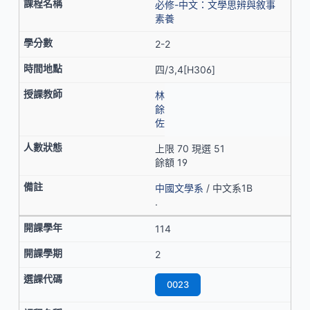
必修-中文：文學思辨與敘事
素養
2-2
四/3,4[H306]
林
餘
佐
上限 70 現選 51
餘額 19
中國文學系
/ 中文系1B
.
114
2
0023