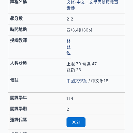
必修-中文：文學思辨與敘事
素養
2-2
四/3,4[H306]
林
餘
佐
上限 70 現選 47
餘額 23
中國文學系
/ 中文系1B
.
114
2
0021