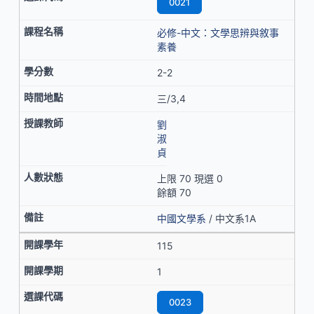
0021
必修-中文：文學思辨與敘事
素養
2-2
三/3,4
劉
淑
貞
上限 70 現選 0
餘額 70
中國文學系
/ 中文系1A
115
1
0023