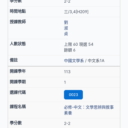
2-2
三/3,4[H209]
劉
淑
貞
上限 60 現選 54
餘額 6
中國文學系
/ 中文系1A
113
1
0023
必修-中文：文學思辨與敘事
素養
2-2