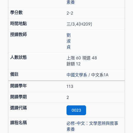
素養
2-2
三/3,4[H209]
劉
淑
貞
上限 60 現選 48
餘額 12
中國文學系
/ 中文系1A
113
2
0023
必修-中文：文學思辨與敘事
素養