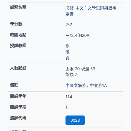
必修-中文：文學思辨與敘事
素養
2-2
三/3,4[H209]
劉
淑
貞
上限 70 現選 63
餘額 7
中國文學系
/ 中文系1A
114
1
0023