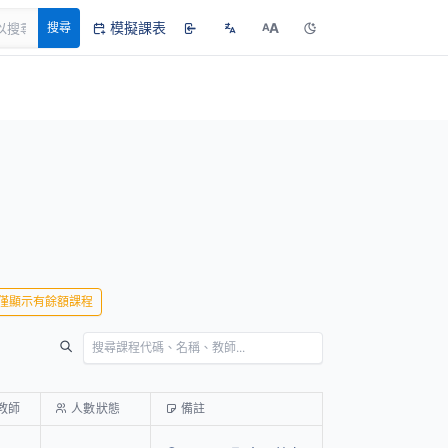
模擬課表
A
搜尋
A
僅顯示有餘額課程
教師
人數狀態
備註