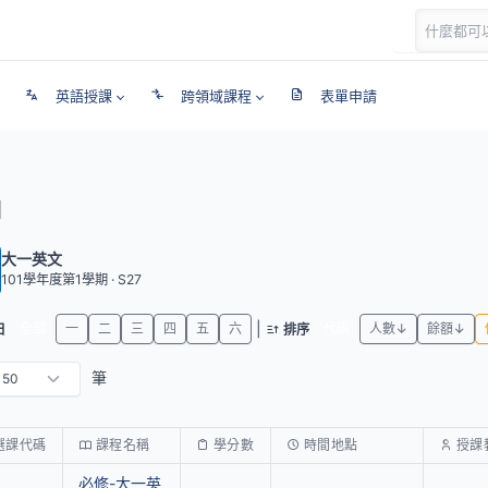
英語授課
跨領域課程
表單申請
期
大一英文
101學年度第1學期 · S27
|
全部
一
二
三
四
五
六
代碼
人數↓
餘額↓
日
排序
筆
選課代碼
課程名稱
學分數
時間地點
授課
必修-大一英