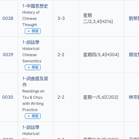
1-中國思想史
History of
星期
0028
3-3
劉榮
Chinese
二/2,3,4[H216]
Thought
模擬
1-訓詁學
Historical
0029
2-2
星期四/3,4[H304]
周玟
Chinese
Semantics
模擬
1-詞曲選及習
作
Readings on
0030
2-2
星期一/5,6[C202]
林宗
Tzu & Chyu
with Writing
Practice
模擬
1-訓詁學
Historical