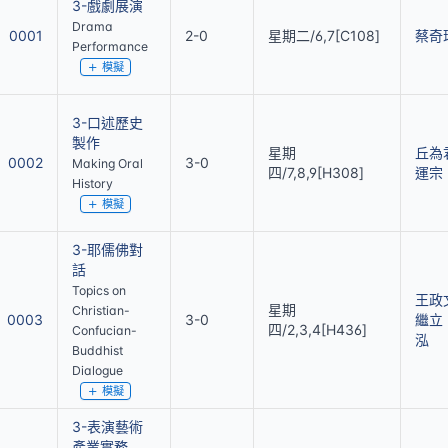
3-戲劇展演
Drama
0001
2-0
星期二/6,7[C108]
蔡奇
Performance
模擬
3-口述歷史
製作
星期
丘為
0002
3-0
Making Oral
四/7,8,9[H308]
運宗
History
模擬
3-耶儒佛對
話
Topics on
王政
星期
Christian-
0003
3-0
繼立
四/2,3,4[H436]
Confucian-
泓
Buddhist
Dialogue
模擬
3-表演藝術
產業實務