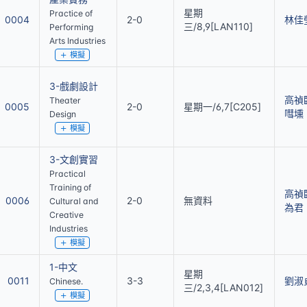
星期
Practice of
0004
2-0
林佳
三/8,9[LAN110]
Performing
Arts Industries
模擬
3-戲劇設計
高禎
Theater
0005
2-0
星期一/6,7[C205]
嘒壎
Design
模擬
3-文創實習
Practical
Training of
高禎
0006
2-0
無資料
Cultural and
為君
Creative
Industries
模擬
1-中文
星期
0011
3-3
劉淑
Chinese.
三/2,3,4[LAN012]
模擬