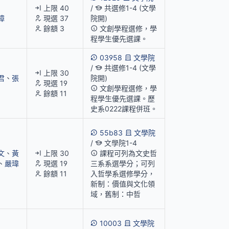
上限 40
/
共選修1-4 (文學
璋
現選 37
院開)
餘額 3
文創學程選修，學
程學生優先選課。
03958
文學院
/
共選修1-4 (文學
上限 30
君
、
張
院開)
現選 19
文創學程選修，學
餘額 11
程學生優先選課。歷
史系0222課程併班。
55b83
文學院
/
文學院1-4
文
、
黃
上限 30
課程可列為文史哲
、
嚴瑋
現選 19
三系系選學分；可列
餘額 11
入哲學系選修學分，
新制：價值與文化領
域，舊制：中哲
10003
文學院