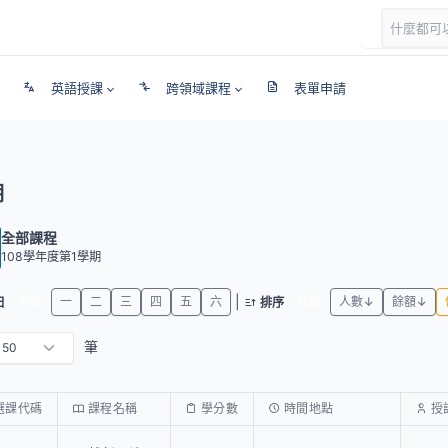
英語授課
跨領域課程
表單申請
期
全部課程
108學年度第1學期
|
全部
一
二
三
四
五
六
代碼
人數↓
餘額↓
日
排序
筆
選課代碼
課程名稱
學分數
時間地點
授