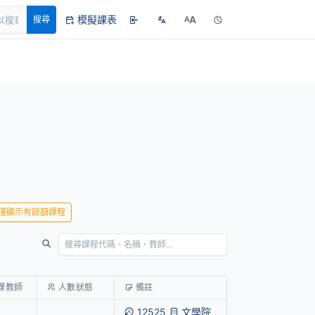
模擬課表
A
搜尋
A
僅顯示有餘額課程
課教師
人數狀態
備註
12525
文學院