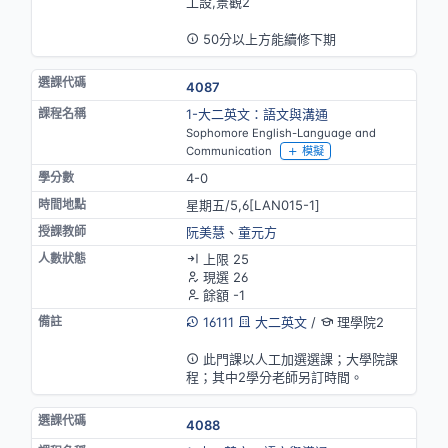
工設,景觀2
英語授課
50分以上方能續修下期
4087
1-大二英文：語文與溝通
Sophomore English-Language and
Communication
模擬
4-0
星期五/5,6[LAN015-1]
阮美慧
、
童元方
上限 25
現選 26
餘額 -1
16111
大二英文
/
理學院2
英語授課
此門課以人工加選選課；大學院課
程；其中2學分老師另訂時間。
4088