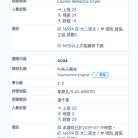
Lauren Rebecca Cryer
上限 25
現選 29
餘額 -4
16059
大二英文
/
理院,建築,
工設,景觀2
英語授課
50分以上方能續修下期
4086
停開
1-大二英文
Sophomore English
模擬
2-2
星期五/5,6[LAN015]
潘千惠
上限 25
現選 0
餘額 25
本課程已於2019-07-19停開。
16059
大二英文
/
理院,建築,