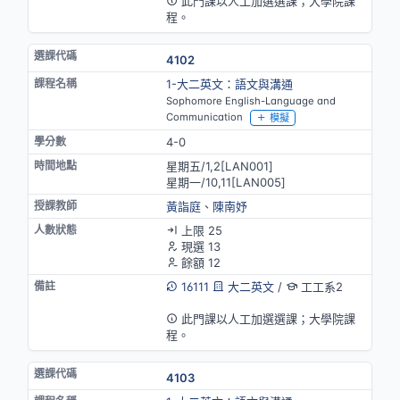
此門課以人工加選選課；大學院課
程。
4102
1-大二英文：語文與溝通
Sophomore English-Language and
Communication
模擬
4-0
星期五/1,2[LAN001]
星期一/10,11[LAN005]
黃詣庭
、
陳南妤
上限 25
現選 13
餘額 12
16111
大二英文
/
工工系2
英語授課
此門課以人工加選選課；大學院課
程。
4103