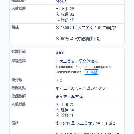
林靜美
上限 25
現選 32
餘額 -7
16059
大二英文
/
工學院2
英語授課
50分以上方能續修下期
4101
1-大二英文：語文與溝通
Sophomore English-Language and
Communication
模擬
4-0
星期二/10,11,五/1,2[LAN015]
黃郁婷
、
吳文祺
上限 25
現選 14
餘額 11
16111
大二英文
/
工工系2
英語授課