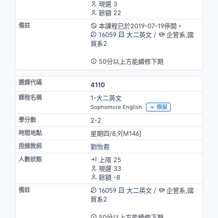
現選 3
餘額 22
本課程已於2019-07-19停開。
16059
大二英文
/
企管系,國
貿系2
英語授課
50分以上方能續修下期
4110
1-大二英文
Sophomore English
模擬
2-2
星期四/8,9[M146]
劉怡君
上限 25
現選 33
餘額 -8
16059
大二英文
/
企管系,國
貿系2
英語授課
50分以上方能續修下期