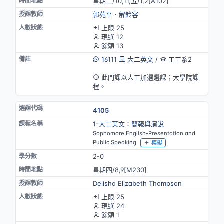
星期二/10,11,五/1,2[A102]
郭苑平
、
解鈴容
上限 25
現選 12
餘額 13
16111
大二英文
/
工工系2
英語授課
此門課以人工加選選課；大學院課
程。
4105
1-大二英文：簡報與演說
Sophomore English-Presentation and
Public Speaking
模擬
2-0
星期四/8,9[M230]
Delisha Elizabeth Thompson
上限 25
現選 24
餘額 1