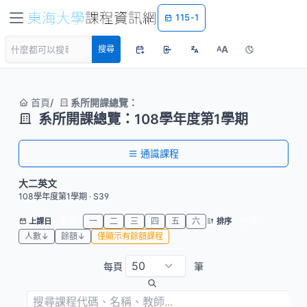
115-1
A
搜尋
A
首頁
系所開課總覽：
系所開課總覽：108學年度第1學期
通識課程
大二英文
108學年度第1學期 · S39
全部
一
二
三
四
五
六
代碼
上課日
排序
人數↓
餘額↓
僅顯示有餘額課程
每頁
筆