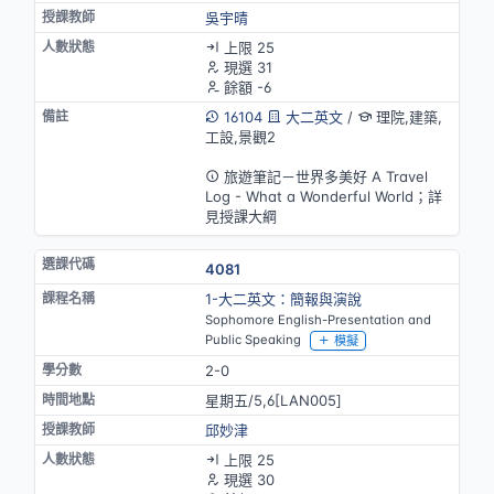
吳宇晴
上限 25
現選 31
餘額 -6
16104
大二英文
/
理院,建築,
工設,景觀2
英語授課
旅遊筆記－世界多美好 A Travel
Log - What a Wonderful World；詳
見授課大綱
4081
1-大二英文：簡報與演說
Sophomore English-Presentation and
Public Speaking
模擬
2-0
星期五/5,6[LAN005]
邱妙津
上限 25
現選 30