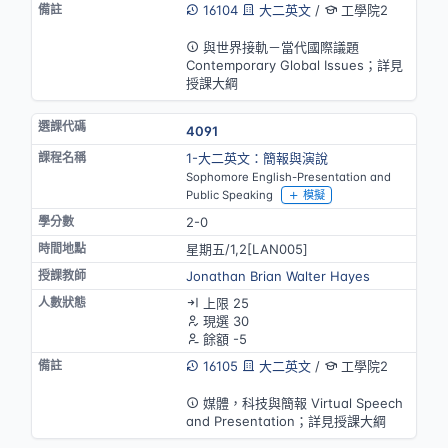
16104
大二英文
/
工學院2
英語授課
與世界接軌－當代國際議題
Contemporary Global Issues；詳見
授課大綱
4091
1-大二英文：簡報與演說
Sophomore English-Presentation and
Public Speaking
模擬
2-0
星期五/1,2[LAN005]
Jonathan Brian Walter Hayes
上限 25
現選 30
餘額 -5
16105
大二英文
/
工學院2
英語授課
媒體，科技與簡報 Virtual Speech
and Presentation；詳見授課大綱