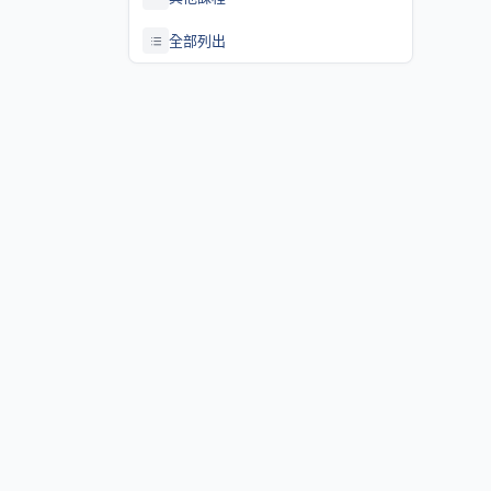
全部列出
關於課程資訊網
課程資訊網將作為學生查詢課程資訊與搭配之助教、大班教學
等相關資源之整合入口。