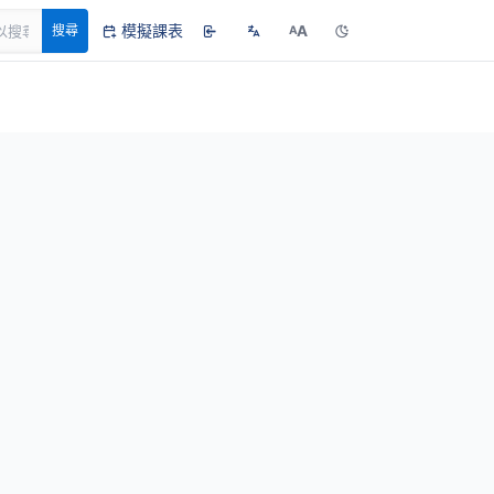
模擬課表
A
搜尋
A