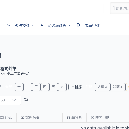
英語授課
跨領域課程
表單申請
期
程式外語
760學年度第1學期
|
全部
一
二
三
四
五
六
代碼
人數↓
餘額↓
日
排序
筆
選課代碼
課程名稱
學分數
時間地點
No data available in tabl