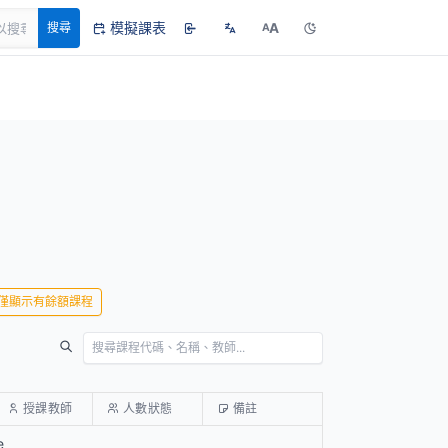
模擬課表
A
搜尋
A
僅顯示有餘額課程
授課教師
人數狀態
備註
e