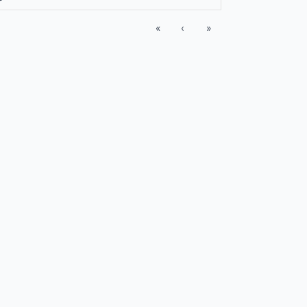
«
‹
»