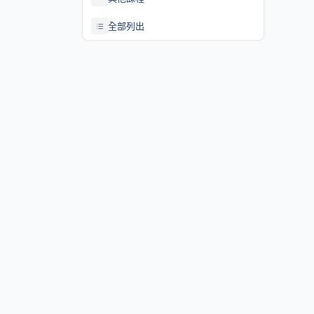
全部列出
關於課程資訊網
課程資訊網將作為學生查詢課程資訊與搭配之助教、大班教學
等相關資源之整合入口。