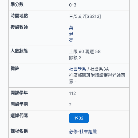
0-3
三/5,6,7[SS213]
萬
尹
亮
上限 60 現選 58
餘額 2
社會學系
/ 社會系3A
推廣部隨班附讀請獲得老師同
意。
112
2
1932
必修-社會組織