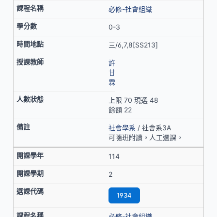
必修-社會組織
0-3
三/6,7,8[SS213]
許
甘
霖
上限 70 現選 48
餘額 22
社會學系
/ 社會系3A
可隨班附讀。人工選課。
114
2
1934
必修-社會組織