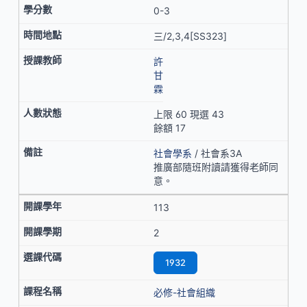
0-3
三/2,3,4[SS323]
許
甘
霖
上限 60 現選 43
餘額 17
社會學系
/ 社會系3A
推廣部隨班附讀請獲得老師同
意。
113
2
1932
必修-社會組織