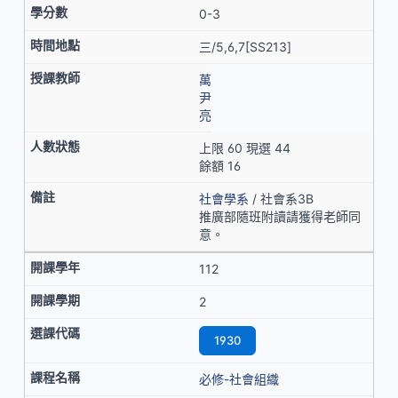
0-3
三/5,6,7[SS213]
萬
尹
亮
上限 60 現選 44
餘額 16
社會學系
/ 社會系3B
推廣部隨班附讀請獲得老師同
意。
112
2
1930
必修-社會組織