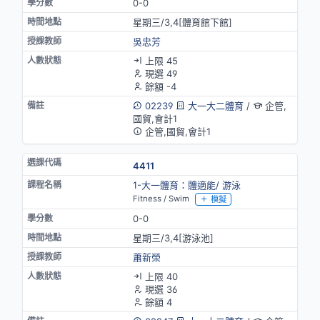
0-0
星期三/3,4[體育館下館]
吳忠芳
上限 45
現選 49
餘額 -4
02239
大一大二體育
/
企管,
國貿,會計1
企管,國貿,會計1
4411
1-大一體育：體適能/ 游泳
Fitness / Swim
模擬
0-0
星期三/3,4[游泳池]
蕭新榮
上限 40
現選 36
餘額 4