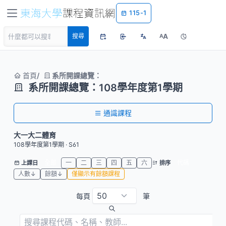
115-1
A
搜尋
A
首頁
系所開課總覽：
系所開課總覽：108學年度第1學期
通識課程
大一大二體育
108學年度第1學期 · S61
全部
一
二
三
四
五
六
代碼
上課日
排序
人數↓
餘額↓
僅顯示有餘額課程
每頁
筆