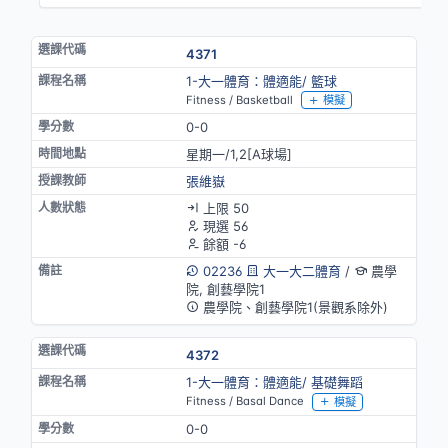
4371
1-大一體育：體適能/ 籃球
Fitness / Basketball
模擬
0-0
星期一/1,2[A球場]
張維嶽
上限 50
現選 56
餘額 -6
02236
大一大二體育
/
農學
院, 創藝學院1
農學院、創藝學院1(景觀系除外)
4372
1-大一體育：體適能/ 基礎舞蹈
Fitness / Basal Dance
模擬
0-0