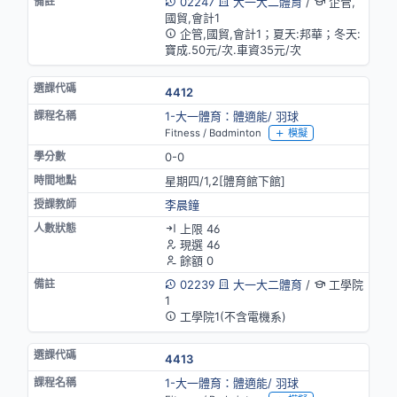
02247
大一大二體育
/
企管,
國貿,會計1
企管,國貿,會計1；夏天:邦華；冬天:
寶成.50元/次.車資35元/次
4412
1-大一體育：體適能/ 羽球
Fitness / Badminton
模擬
0-0
星期四/1,2[體育館下館]
李晨鐘
上限 46
現選 46
餘額 0
02239
大一大二體育
/
工學院
1
工學院1(不含電機系)
4413
1-大一體育：體適能/ 羽球