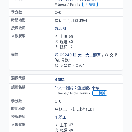
Fitness / Tennis
模擬
0-0
星期二/1,2[網球場]
魏宏凱
上限 58
現選 60
餘額 -2
02240
大一大二體育
/
文學
院, 景觀1
文學院、景觀1
4382
1-大一體育：體適能/ 桌球
Fitness / Table Tennis
模擬
0-0
星期二/1,2[桌球室(田)]
陳麗玉
上限 47
現選 49