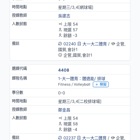
星期三/3,4[網球場]
吳建志
上限 54
現選 57
餘額 -3
02240
大一大二體育
/
企管,
國貿,會計1
企管,國貿,會計1
4408
1-大一體育：體適能/ 排球
Fitness / Volleyball
模擬
0-0
星期三/3,4[二校排球場]
鄭金昌
上限 54
現選 58
餘額 -4
02237
大一大二體育
/
企管,