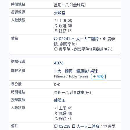
星期一/1,2[壘球場]
張敬堂
上限 50
現選 35
餘額 15
02241
大一大二體育
/
農學
院, 創藝學院1
農學院、創藝學院1(景觀系除外)
4376
1-大一體育：體適能/ 桌球
Fitness / Table Tennis
模擬
0-0
星期一/1,2[桌球室(田)]
陳麗玉
上限 45
現選 48
餘額 -3
02238
大一大二體育
/
農學