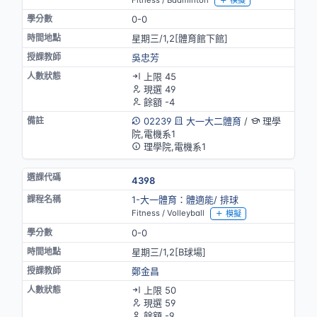
模擬
0-0
星期三/1,2[體育館下館]
吳忠芳
上限 45
現選 49
餘額 -4
02239
大一大二體育
/
理學
院,電機系1
理學院,電機系1
4398
1-大一體育：體適能/ 排球
Fitness / Volleyball
模擬
0-0
星期三/1,2[B球場]
鄭金昌
上限 50
現選 59
餘額 -9