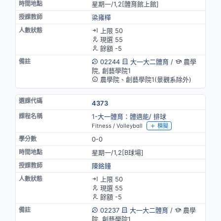
星期一/1,2[體育館上館]
梁雍樺
上限 50
現選 55
餘額 -5
02244
大一大二體育
/
農學
院, 創藝學院1
農學院、創藝學院1(景觀系除外)
4373
1-大一體育：體適能/ 排球
Fitness / Volleyball
模擬
0-0
星期一/1,2[B球場]
陳銘鐘
上限 50
現選 55
餘額 -5
02237
大一大二體育
/
農學
院, 創藝學院1