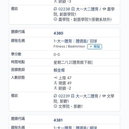
餘額 -3
02238
大一大二體育
/
農學
院, 創藝學院1
農學院、創藝學院1(景觀系除外)
4380
1-大一體育：體適能/ 羽球
Fitness / Badminton
模擬
0-0
星期二/1,2[體育館下館]
賴金模
上限 47
現選 49
餘額 -2
02239
大一大二體育
/
文學
院, 景觀1
文學院、景觀1
4381
1-大一體育：體適能/ 網球