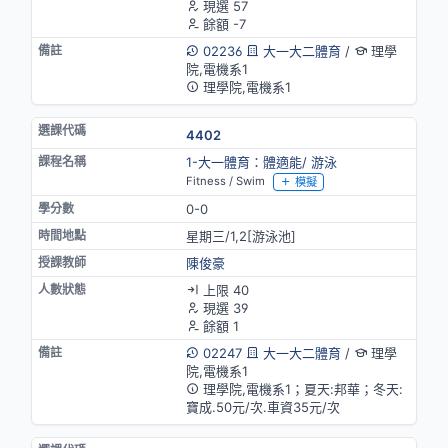
現選 57
餘額 -7
02236
大一大二體育
/
理學
院,電機系1
理學院,電機系1
4402
1-大一體育：體適能/ 游泳
Fitness / Swim
模擬
0-0
星期三/1,2[游泳池]
陳俊豪
上限 40
現選 39
餘額 1
02247
大一大二體育
/
理學
院,電機系1
理學院,電機系1；夏天:邦華；冬天:
寶成.50元/次.車資35元/次