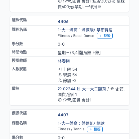
企管,國貿,會計1;車資30元/次,擊球
費600元/學期, 一律搭車
4406
1-大一體育：體適能/ 基礎舞蹈
Fitness / Basal Dance
模擬
0-0
星期三/3,4[體育館上館]
林春梅
上限 54
現選 56
餘額 -2
02244
大一大二體育
/
企管,
國貿,會計1
企管,國貿,會計1
4407
1-大一體育：體適能/ 網球
Fitness / Tennis
模擬
0-0