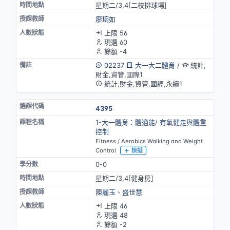
星期二/3,4[二校排球場]
廖琬如
上限 56
現選 60
餘額 -4
02237
大一大二體育
/
統計,
財金,資管,國際1
統計,財金,資管,國經,永續1
4395
1-大一體育：體適能/ 有氧健走與體重
控制
Fitness / Aerobics Walking and Weight
Control
模擬
0-0
星期二/3,4[健身房]
陳麗玉
、
盛世慧
上限 46
現選 48
餘額 -2