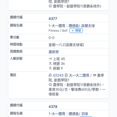
院, 創藝學院1
農學院、創藝學院1(景觀系除外)
4377
1-大一體育：體適能/ 高爾夫球
Fitness / Golf
模擬
0-0
星期一/1,2[高爾夫球場]
蕭新榮
上限 45
現選 36
餘額 9
02243
大一大二體育
/
農學
院, 創藝學院1
農學院、創藝學院1(景觀系除外)，
車資30元/次，擊球費600元/學期，一
律搭車
4378
1-大一體育：體適能/ 羽球