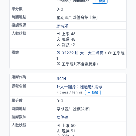
Fitness / Badminton
模擬
0-0
星期四/1,2[體育館上館]
廖琬如
上限 46
現選 48
餘額 -2
02239
大一大二體育
/
工學院
1
工學院1(不含電機系)
4414
1-大一體育：體適能/ 網球
Fitness / Tennis
模擬
0-0
星期四/1,2[網球場]
陳仲殊
上限 50
現選 51