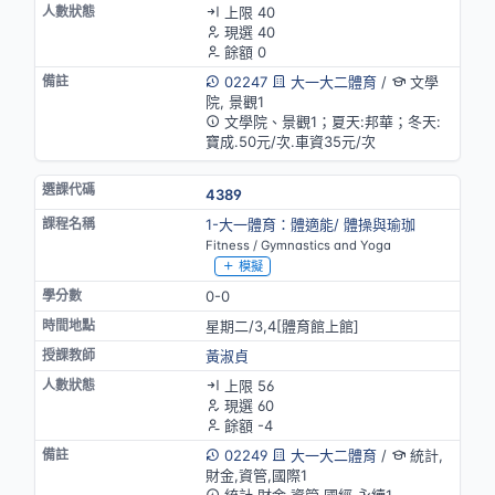
上限 40
現選 40
餘額 0
02247
大一大二體育
/
文學
院, 景觀1
文學院、景觀1；夏天:邦華；冬天:
寶成.50元/次.車資35元/次
4389
1-大一體育：體適能/ 體操與瑜珈
Fitness / Gymnastics and Yoga
模擬
0-0
星期二/3,4[體育館上館]
黃淑貞
上限 56
現選 60
餘額 -4
02249
大一大二體育
/
統計,
財金,資管,國際1
統計,財金,資管,國經,永續1