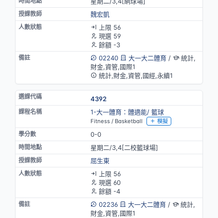
星期二/3,4[網球場]
魏宏凱
上限 56
現選 59
餘額 -3
02240
大一大二體育
/
統計,
財金,資管,國際1
統計,財金,資管,國經,永續1
4392
1-大一體育：體適能/ 籃球
Fitness / Basketball
模擬
0-0
星期二/3,4[二校籃球場]
屈生東
上限 56
現選 60
餘額 -4
02236
大一大二體育
/
統計,
財金,資管,國際1