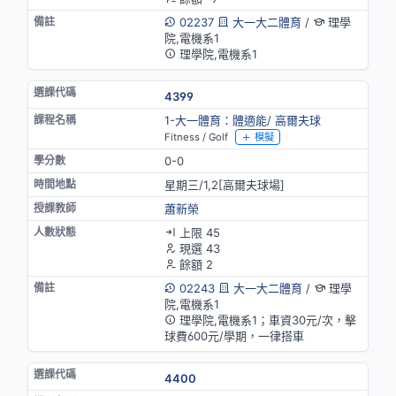
02237
大一大二體育
/
理學
院,電機系1
理學院,電機系1
4399
1-大一體育：體適能/ 高爾夫球
Fitness / Golf
模擬
0-0
星期三/1,2[高爾夫球場]
蕭新榮
上限 45
現選 43
餘額 2
02243
大一大二體育
/
理學
院,電機系1
理學院,電機系1；車資30元/次，擊
球費600元/學期，一律搭車
4400