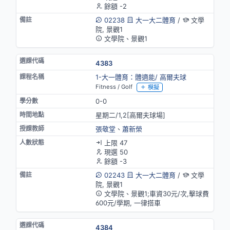
餘額 -2
02238
大一大二體育
/
文學
院, 景觀1
文學院、景觀1
4383
1-大一體育：體適能/ 高爾夫球
Fitness / Golf
模擬
0-0
星期二/1,2[高爾夫球場]
張敬堂
、
蕭新榮
上限 47
現選 50
餘額 -3
02243
大一大二體育
/
文學
院, 景觀1
文學院、景觀1;車資30元/次,擊球費
600元/學期, 一律搭車
4384