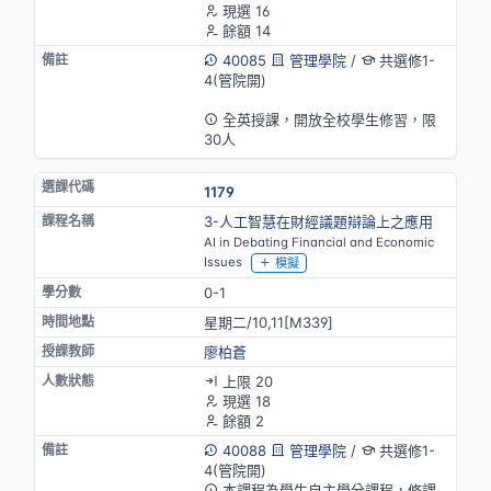
現選 16
餘額 14
40085
管理學院
/
共選修1-
4(管院開)
英語授課
全英授課，開放全校學生修習，限
30人
1179
3-人工智慧在財經議題辯論上之應用
AI in Debating Financial and Economic
Issues
模擬
0-1
星期二/10,11[M339]
廖柏蒼
上限 20
現選 18
餘額 2
40088
管理學院
/
共選修1-
4(管院開)
本課程為學生自主學分課程，修課