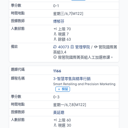
0-1
星期三/6,7[M122]
傅郁芬
上限 70
現選 7
餘額 63
40073
管理學院
/
管院國際菁
英組3,4
限管院國際菁英組人工加選修課。
1166
3-智慧零售與精準行銷
Smart Retailing and Precision Marketing
模擬
0-3
星期一/6,7,8[M122]
黃延聰
上限 60
現選 30