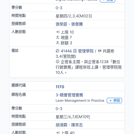
0-3
星期四/2,3,4[M023]
張榮庭
、
張譽騰
上限 10
現選 7
餘額 3
41446
管理學院
/
共選修
3,4(管院開)
企管系主開，與企管系1238「數位
行銷實務」課程併班上課，管理學院限
10人。
1170
3-精實管理實務
Lean Management in Practice
模擬
0-3
星期三/6,7,8[M109]
胡鴻霖
、
陳崇志
上限 40