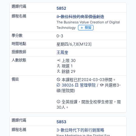
5852
停開
3-數位科技的商業價值創造
The Business Value Creation of Digital
Technology
模擬
0-3
星期四/6,7,8[M123]
王鳳奎
上限 30
現選 1
餘額 29
本課程已於2024-03-03停開。
38026
管理學院
/
共選修3-
碩(管院開)
英語授課
全英授課，開放全校學生修習，限
30人。
5853
3-數位時代下的新行銷策略
New Marketing in the Digital Era