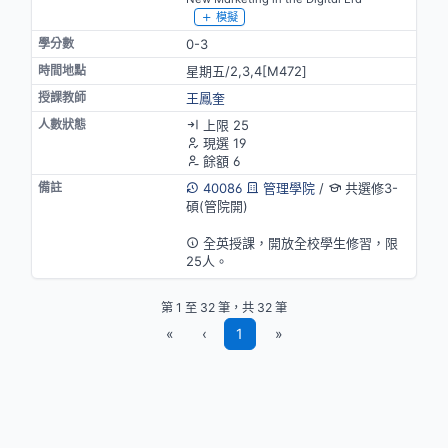
模擬
0-3
星期五/2,3,4[M472]
王鳳奎
上限 25
現選 19
餘額 6
40086
管理學院
/
共選修3-
碩(管院開)
英語授課
全英授課，開放全校學生修習，限
25人。
第 1 至 32 筆，共 32 筆
«
‹
1
»