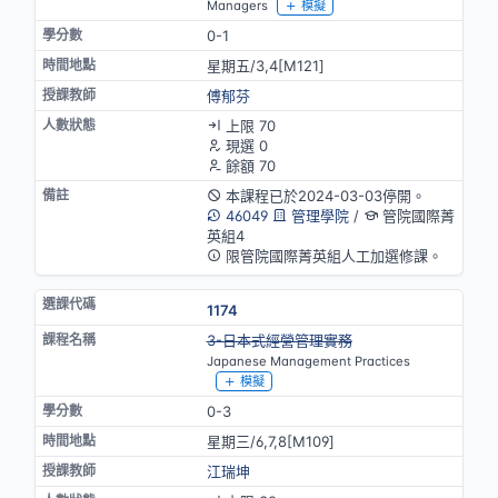
Managers
模擬
0-1
星期五/3,4[M121]
傅郁芬
上限 70
現選 0
餘額 70
本課程已於2024-03-03停開。
46049
管理學院
/
管院國際菁
英組4
限管院國際菁英組人工加選修課。
1174
停開
3-日本式經營管理實務
Japanese Management Practices
模擬
0-3
星期三/6,7,8[M109]
江瑞坤