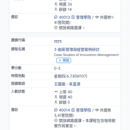
現選 26
餘額 14
40013
管理學院
/
共選修1-
4(管院開)
開放網路選課。
1171
3-創新管理與經營案例研討
Case Studies of Innovation Management
模擬
0-3
星期四/6,7,8[M107]
王國雄
、
朱富源
上限 40
現選 40
餘額 0
40014
管理學院
/
共選修
3,4(管院開)
開放網路選課。本課程包含咖啡館
實作與實習。