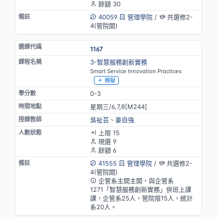
餘額 30
40059
管理學院
/
共選修2-
4(管院開)
1167
3-智慧服務創新實務
Smart Service Innovation Practices
模擬
0-3
星期三/6,7,8[M244]
吳祉芸
、
姜自強
上限 15
現選 9
餘額 6
41555
管理學院
/
共選修2-
4(管院開)
企管系主開主開，與企管系
1271「智慧服務創新實務」併班上課
課，企管系25人，管院限15人，統計
系20人。