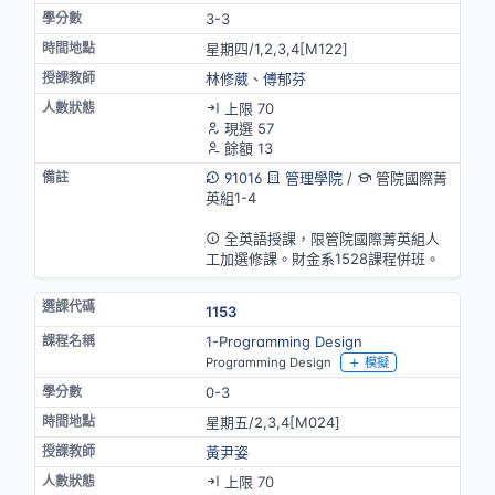
3-3
星期四/1,2,3,4[M122]
林修葳
、
傅郁芬
上限 70
現選 57
餘額 13
91016
管理學院
/
管院國際菁
英組1-4
英語授課
全英語授課，限管院國際菁英組人
工加選修課。財金系1528課程併班。
1153
1-Programming Design
Programming Design
模擬
0-3
星期五/2,3,4[M024]
黃尹姿
上限 70