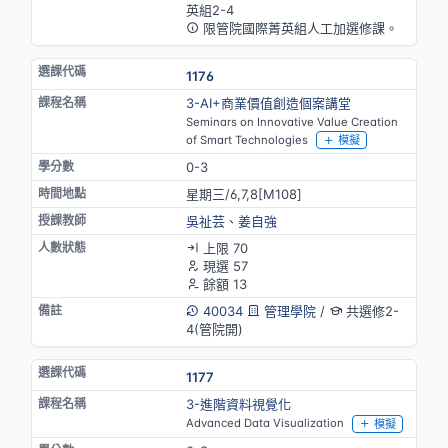
英組2-4
限管院國際菁英組人工加選修課。
1176
3-AI+商業價值創造個案講堂
Seminars on Innovative Value Creation
of Smart Technologies
模擬
0-3
星期三/6,7,8[M108]
吳祉芸
、
姜自強
上限 70
現選 57
餘額 13
40034
管理學院
/
共選修2-
4(管院開)
1177
3-進階資料視覺化
Advanced Data Visualization
模擬