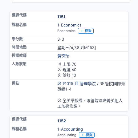
1151
1-Economics
Economics
模擬
3-3
星期三/6,7,8,9[M153]
黃琛瑞
上限 70
現選 60
餘額 10
91015
管理學院
/
管院國際菁
英組1-4
英語授課
全英語授課，限管院國際菁英組人
工加選修課。
1152
1-Accounting
Accounting
模擬