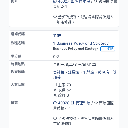
40027
管理學院
/
管院國際菁
英組2-4
英語授課
全英語授課，限管院國際菁英組人
工加選修課。
1159
1-Business Policy and Strategy
Business Policy and Strategy
模擬
0-3
星期一/B,二/B,三/B[M122]
吳祉芸
、
莊旻潔
、
陳靜瑜
、
黃琛瑞
、
傅
郁芬
上限 70
現選 62
餘額 8
40028
管理學院
/
管院國際
菁英組2-4
英語授課
全英語授課，限管院國際菁英組人
工加選修課。