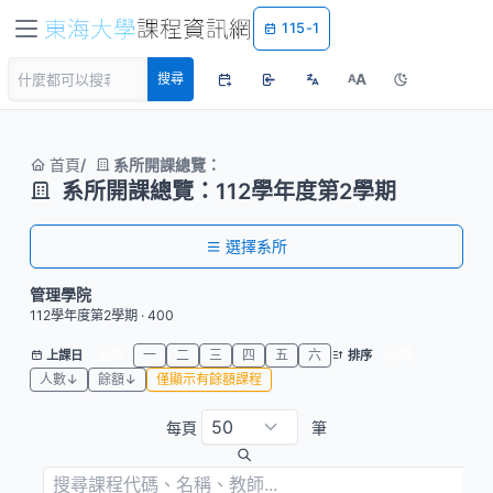
115-1
A
搜尋
A
首頁
系所開課總覽：
系所開課總覽：112學年度第2學期
選擇系所
管理學院
112學年度第2學期 · 400
全部
一
二
三
四
五
六
代碼
上課日
排序
人數↓
餘額↓
僅顯示有餘額課程
每頁
筆