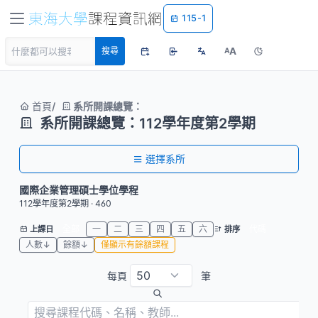
115-1
A
搜尋
A
首頁
系所開課總覽：
系所開課總覽：112學年度第2學期
選擇系所
國際企業管理碩士學位學程
112學年度第2學期 · 460
全部
一
二
三
四
五
六
代碼
上課日
排序
人數↓
餘額↓
僅顯示有餘額課程
每頁
筆