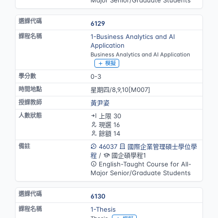
6129
1-Business Analytics and AI
Application
Business Analytics and AI Application
模擬
0-3
星期四/8,9,10[M007]
黃尹姿
上限 30
現選 16
餘額 14
46037
國際企業管理碩士學位學
程
/
國企碩學程1
English-Taught Course for All-
Major Senior/Graduate Students
6130
1-Thesis