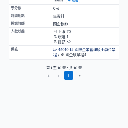
Thesis
模擬
0-6
無資料
國企教師
上限 70
現選 1
餘額 69
46010
國際企業管理碩士學位學
程
/
國企碩學程4
第 1 至 10 筆，共 10 筆
«
‹
1
»