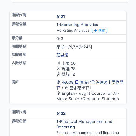
6121
1-Marketing Analytics
Marketing Analytics
模擬
0-3
星期一/6,7,8[M243]
莊旻潔
上限 50
現選 38
餘額 12
46038
國際企業管理碩士學位學
程
/
國企碩學程1
English-Taught Course for All-
Major Senior/Graduate Students
6122
1-Financial Management and
Reporting
Financial Management and Reporting