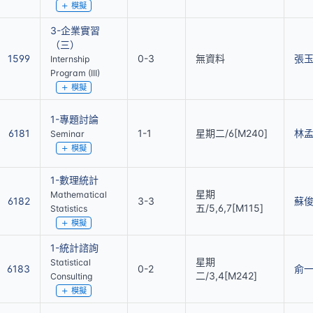
模擬
3-企業實習
（三）
1599
0-3
無資料
張
Internship
Program (III)
模擬
1-專題討論
6181
1-1
星期二/6[M240]
林
Seminar
模擬
1-數理統計
星期
Mathematical
6182
3-3
蘇
五/5,6,7[M115]
Statistics
模擬
1-統計諮詢
星期
Statistical
6183
0-2
俞
二/3,4[M242]
Consulting
模擬