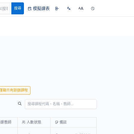
模擬課表
A
搜尋
A
僅顯示有餘額課程
授課教師
人數狀態
備註