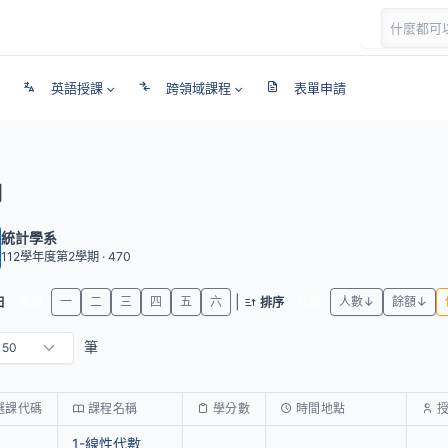
英語授課
跨領域課程
表單申請
期
統計學系
112學年度第2學期 · 470
|
全部
一
二
三
四
五
六
代碼
人數↓
餘額↓
日
排序
筆
選課代碼
課程名稱
學分數
時間地點
1-線性代數