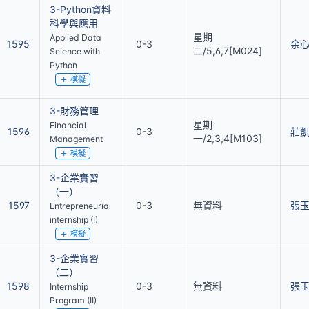
3-Python資料
科學與應用
星期
Applied Data
1595
0-3
余
二/5,6,7[M024]
Science with
Python
模擬
3-財務管理
星期
Financial
1596
0-3
莊
一/2,3,4[M103]
Management
模擬
3-企業實習
（一）
1597
0-3
無資料
張
Entrepreneurial
internship (I)
模擬
3-企業實習
（二）
1598
0-3
無資料
張
Internship
Program (II)