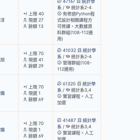
47167
統計學
系
/
統計系2-4
上限 40
有修過Python程
心淳
現選 27
式設計相關課程方
餘額 13
可修課，大數據資
料群組(108-112適
用)
41032
統計學
上限 70
系
/
統計系2-4
凱旭
現選 41
管理群組(108-
餘額 29
112適用)
61320
統計學
上限 70
系
/
統計系3,4
玉媚
現選 1
實習課程。人工
餘額 69
加選
41487
統計學
上限 70
系
/
統計系3,4
玉媚
現選 1
實習課程。人工
餘額 69
加選