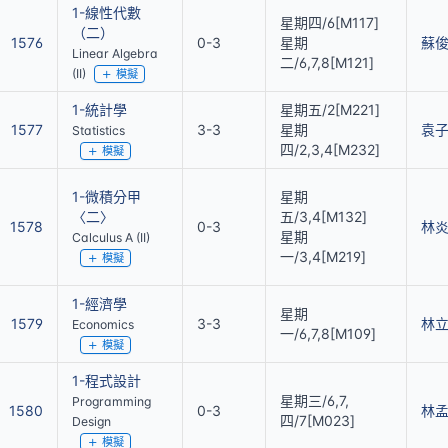
1-線性代數
星期四/6[M117]
（二）
1576
0-3
星期
蘇
Linear Algebra
二/6,7,8[M121]
(II)
模擬
1-統計學
星期五/2[M221]
1577
3-3
星期
袁
Statistics
四/2,3,4[M232]
模擬
1-微積分甲
星期
〈二〉
五/3,4[M132]
1578
0-3
林
星期
Calculus A (II)
一/3,4[M219]
模擬
1-經濟學
星期
1579
3-3
林
Economics
一/6,7,8[M109]
模擬
1-程式設計
星期三/6,7,
Programming
1580
0-3
林
四/7[M023]
Design
模擬