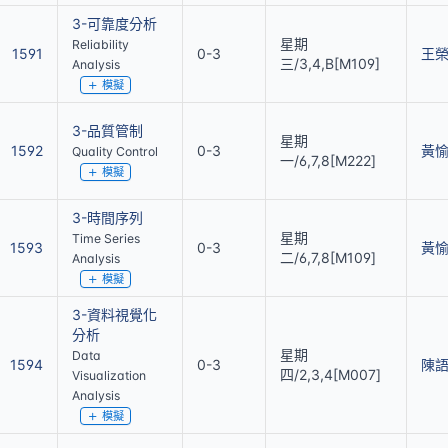
3-可靠度分析
星期
Reliability
1591
0-3
王
三/3,4,B[M109]
Analysis
模擬
3-品質管制
星期
1592
0-3
黃
Quality Control
一/6,7,8[M222]
模擬
3-時間序列
星期
Time Series
1593
0-3
黃
二/6,7,8[M109]
Analysis
模擬
3-資料視覺化
分析
星期
Data
1594
0-3
陳
四/2,3,4[M007]
Visualization
Analysis
模擬