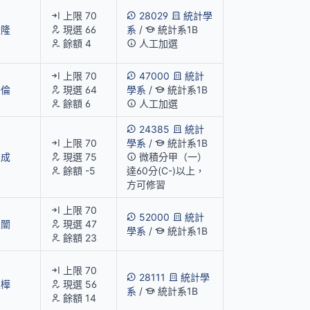
上限 70
28029
統計學
俊隆
現選 66
系
/
統計系1B
餘額 4
人工加選
上限 70
47000
統計
子倫
現選 64
學系
/
統計系1B
餘額 6
人工加選
24385
統計
上限 70
學系
/
統計系1B
炎成
現選 75
微積分甲（一）
餘額 -5
達60分(C-)以上，
方可修習
上限 70
52000
統計
立闓
現選 47
學系
/
統計系1B
餘額 23
上限 70
28111
統計學
孟樺
現選 56
系
/
統計系1B
餘額 14