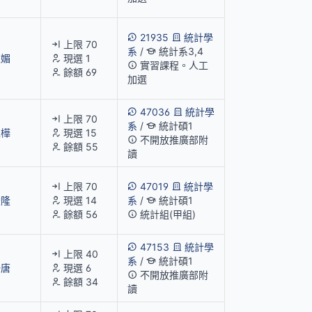
21935
統計學
上限 70
系
/
統計系3,4
玉媚
現選 1
實習課程。人工
餘額 69
加選
47036
統計學
上限 70
系
/
統計碩1
孟樺
現選 15
不開放推廣部附
餘額 55
讀
上限 70
47019
統計學
俊隆
現選 14
系
/
統計碩1
餘額 56
統計組(甲組)
47153
統計學
上限 40
系
/
統計碩1
一唐
現選 6
不開放推廣部附
餘額 34
讀