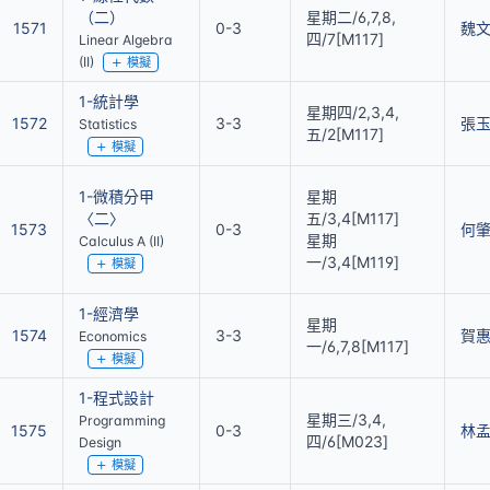
（二）
星期二/6,7,8,
1571
0-3
魏
四/7[M117]
Linear Algebra
(II)
模擬
1-統計學
星期四/2,3,4,
1572
3-3
張
Statistics
五/2[M117]
模擬
1-微積分甲
星期
〈二〉
五/3,4[M117]
1573
0-3
何
星期
Calculus A (II)
一/3,4[M119]
模擬
1-經濟學
星期
1574
3-3
賀
Economics
一/6,7,8[M117]
模擬
1-程式設計
星期三/3,4,
Programming
1575
0-3
林
四/6[M023]
Design
模擬