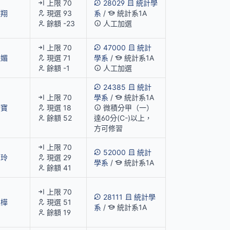
上限 70
28029
統計學
文翔
現選 93
系
/
統計系1A
餘額 -23
人工加選
上限 70
47000
統計
玉媚
現選 71
學系
/
統計系1A
餘額 -1
人工加選
24385
統計
上限 70
學系
/
統計系1A
肇寶
現選 18
微積分甲（一）
餘額 52
達60分(C-)以上，
方可修習
上限 70
52000
統計
惠玲
現選 29
學系
/
統計系1A
餘額 41
上限 70
28111
統計學
孟樺
現選 51
系
/
統計系1A
餘額 19