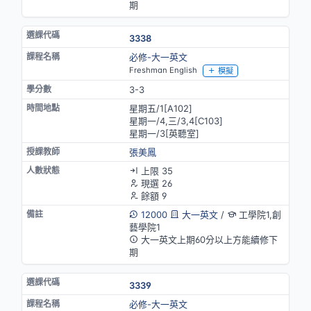
期
3338
必修-大一英文
Freshman English
模擬
3-3
星期五/1[A102]
星期一/4,三/3,4[C103]
星期一/3[英聽室]
張美鳳
上限 35
現選 26
餘額 9
12000
大一英文
/
工學院1,創
藝學院1
大一英文上期60分以上方能續修下
期
3339
必修-大一英文