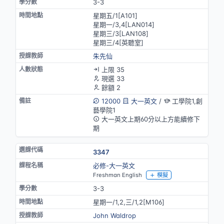
3-3
星期五/1[A101]
星期一/3,4[LAN014]
星期三/3[LAN108]
星期三/4[英聽室]
朱先仙
上限 35
現選 33
餘額 2
12000
大一英文
/
工學院1,創
藝學院1
大一英文上期60分以上方能續修下
期
3347
必修-大一英文
Freshman English
模擬
3-3
星期一/1,2,三/1,2[M106]
John Waldrop