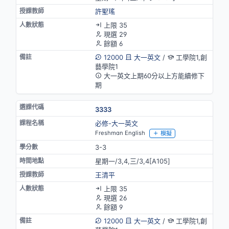
許聖瑤
上限 35
現選 29
餘額 6
12000
大一英文
/
工學院1,創
藝學院1
大一英文上期60分以上方能續修下
期
3333
必修-大一英文
Freshman English
模擬
3-3
星期一/3,4,三/3,4[A105]
王清平
上限 35
現選 26
餘額 9
12000
大一英文
/
工學院1,創