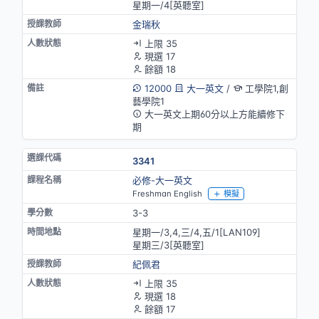
星期一/4[英聽室]
金瑞秋
上限 35
現選 17
餘額 18
12000
大一英文
/
工學院1,創
藝學院1
大一英文上期60分以上方能續修下
期
3341
必修-大一英文
Freshman English
模擬
3-3
星期一/3,4,三/4,五/1[LAN109]
星期三/3[英聽室]
紀佩君
上限 35
現選 18
餘額 17