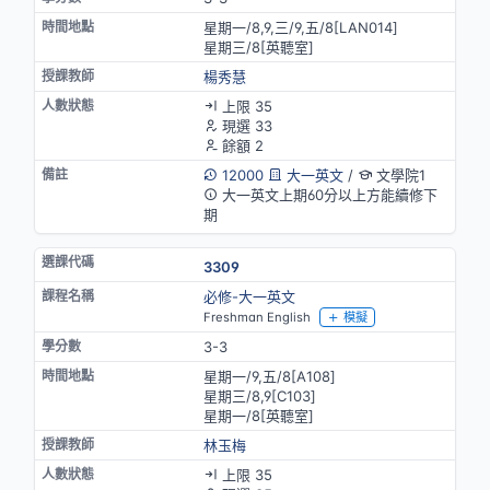
星期一/8,9,三/9,五/8[LAN014]
星期三/8[英聽室]
楊秀慧
上限 35
現選 33
餘額 2
12000
大一英文
/
文學院1
大一英文上期60分以上方能續修下
期
3309
必修-大一英文
Freshman English
模擬
3-3
星期一/9,五/8[A108]
星期三/8,9[C103]
星期一/8[英聽室]
林玉梅
上限 35