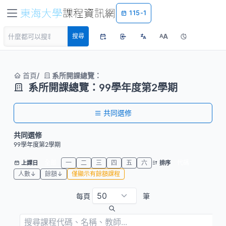
115-1
A
搜尋
A
首頁
系所開課總覽：
系所開課總覽：99學年度第2學期
共同選修
共同選修
99學年度第2學期
全部
一
二
三
四
五
六
代碼
上課日
排序
人數↓
餘額↓
僅顯示有餘額課程
每頁
筆