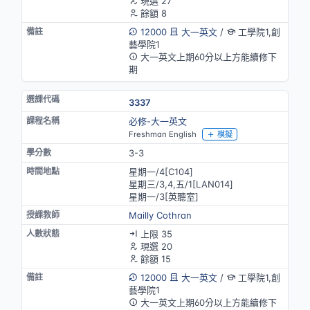
現選 27
餘額 8
12000
大一英文
/
工學院1,創
藝學院1
大一英文上期60分以上方能續修下
期
3337
必修-大一英文
Freshman English
模擬
3-3
星期一/4[C104]
星期三/3,4,五/1[LAN014]
星期一/3[英聽室]
Mailly Cothran
上限 35
現選 20
餘額 15
12000
大一英文
/
工學院1,創
藝學院1
大一英文上期60分以上方能續修下