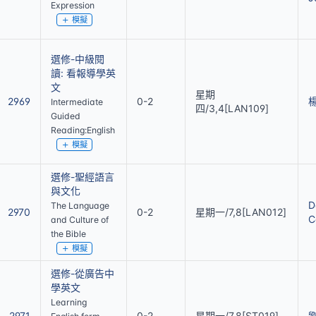
Expression
模擬
選修-中級閱
讀: 看報導學英
文
星期
2969
0-2
Intermediate
四/3,4[LAN109]
Guided
Reading:English
模擬
選修-聖經語言
與文化
D
The Language
2970
0-2
星期一/7,8[LAN012]
C
and Culture of
the Bible
模擬
選修-從廣告中
學英文
Learning
2971
0-2
星期一/7,8[ST019]