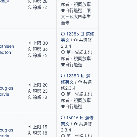
許聖瑤
現選 28
席者，視同放棄
餘額 -2
並自行退選。限
大三及大四學生
選修。
12386
選修
英文
/
共選修
上限 30
athleen
2,3,4
現選 36
eaton
第一堂課未出
餘額 -6
席者，視同放棄
並自行退選。
12380
選
修英文
/
共選
上限 20
ouglas
修2,3,4
現選 23
arvie
第一堂課未出
餘額 -3
席者，視同放棄
並自行退選。
16016
選修
英文
/
共選修
上限 15
ouglas
2,3,4
現選 18
arvie
第一堂課未出