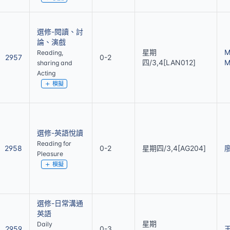
選修-閱讀、討
論、演戲
星期
M
Reading,
2957
0-2
四/3,4[LAN012]
M
sharing and
Acting
模擬
選修-英語悅讀
Reading for
2958
0-2
星期四/3,4[AG204]
Pleasure
模擬
選修-日常溝通
英語
星期
Daily
2959
0-3