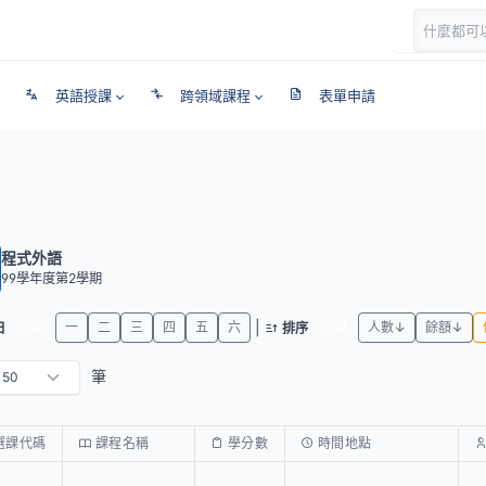
英語授課
跨領域課程
表單申請
程式外語
99學年度第2學期
|
全部
一
二
三
四
五
六
代碼
人數↓
餘額↓
日
排序
筆
選課代碼
課程名稱
學分數
時間地點