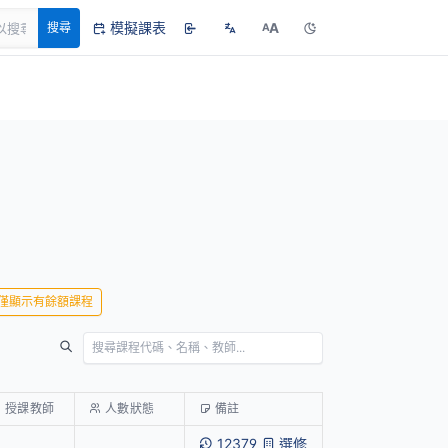
模擬課表
A
搜尋
A
僅顯示有餘額課程
授課教師
人數狀態
備註
12379
選修