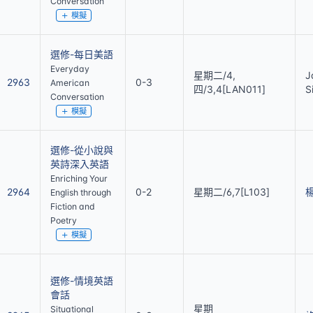
Conversation
模擬
選修-每日美語
Everyday
星期二/4,
J
2963
0-3
American
四/3,4[LAN011]
S
Conversation
模擬
選修-從小說與
英詩深入英語
Enriching Your
2964
0-2
星期二/6,7[L103]
English through
Fiction and
Poetry
模擬
選修-情境英語
會話
星期
Situational