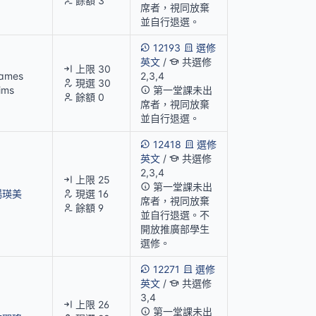
餘額 3
席者，視同放棄
並自行退選。
12193
選修
英文
/
共選修
上限 30
ames
2,3,4
現選 30
ims
第一堂課未出
餘額 0
席者，視同放棄
並自行退選。
12418
選修
英文
/
共選修
2,3,4
上限 25
第一堂課未出
楊瑛美
現選 16
席者，視同放棄
餘額 9
並自行退選。不
開放推廣部學生
選修。
12271
選修
英文
/
共選修
3,4
上限 26
第一堂課未出