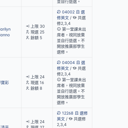
並自行退選。
04002
選
修英文
/
共選
修2,3,4
上限 30
arilyn
第一堂課未出
現選 25
anno
席者，視同放棄
餘額 5
並自行退選。不
開放推廣部學生
選修。
04004
選
修英文
/
共選
修2,3,4
上限 24
第一堂課未出
廖寶彩
現選 16
席者，視同放棄
餘額 8
並自行退選。不
開放推廣部學生
選修。
12268
選修
英文
/
共選修
上限 24
2,3,4
王清平
現選 27