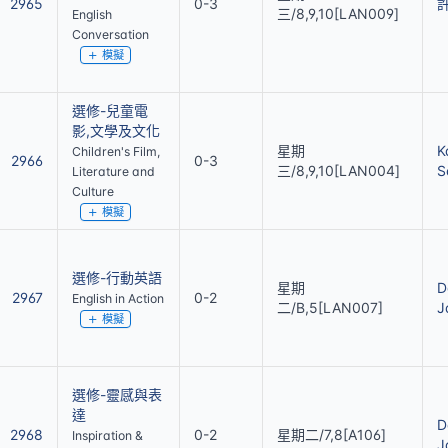
2965
0-3
三/8,9,10[LAN009]
English
Conversation
模擬
選修-兒童電
影,文學及文化
星期
K
Children's Film,
2966
0-3
三/8,9,10[LAN004]
S
Literature and
Culture
模擬
選修-行動英語
星期
D
2967
0-2
English in Action
二/B,5[LAN007]
J
模擬
選修-靈感與表
達
D
2968
0-2
星期二/7,8[A106]
Inspiration &
J