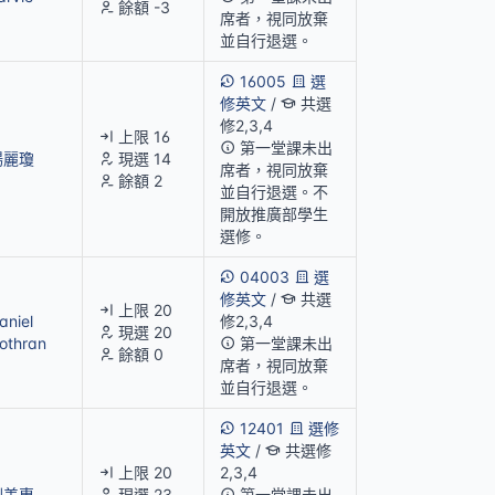
餘額 -3
席者，視同放棄
並自行退選。
16005
選
修英文
/
共選
修2,3,4
上限 16
第一堂課未出
楊麗瓊
現選 14
席者，視同放棄
餘額 2
並自行退選。不
開放推廣部學生
選修。
04003
選
修英文
/
共選
上限 20
aniel
修2,3,4
現選 20
othran
第一堂課未出
餘額 0
席者，視同放棄
並自行退選。
12401
選修
英文
/
共選修
上限 20
2,3,4
劉美惠
現選 23
第一堂課未出