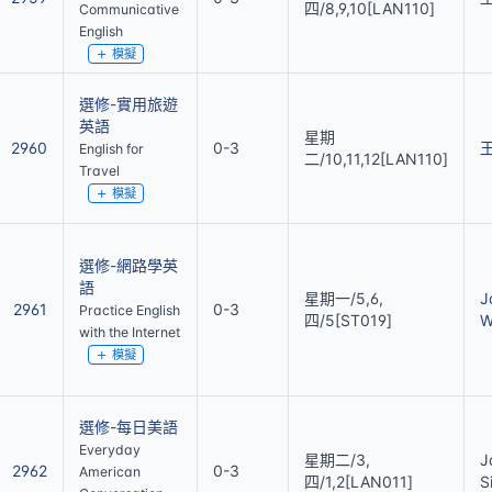
四/8,9,10[LAN110]
Communicative
English
模擬
選修-實用旅遊
英語
星期
2960
0-3
English for
二/10,11,12[LAN110]
Travel
模擬
選修-網路學英
語
星期一/5,6,
J
2961
0-3
Practice English
四/5[ST019]
W
with the Internet
模擬
選修-每日美語
Everyday
星期二/3,
J
2962
0-3
American
四/1,2[LAN011]
S