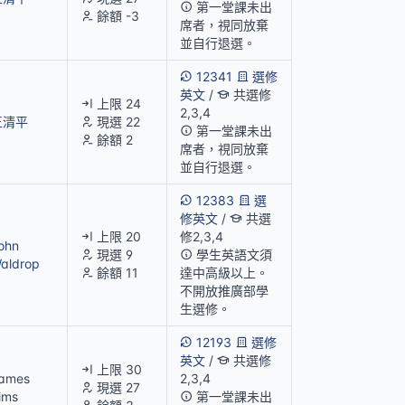
第一堂課未出
餘額 -3
席者，視同放棄
並自行退選。
12341
選修
英文
/
共選修
上限 24
2,3,4
王清平
現選 22
第一堂課未出
餘額 2
席者，視同放棄
並自行退選。
12383
選
修英文
/
共選
上限 20
修2,3,4
ohn
現選 9
學生英語文須
aldrop
餘額 11
達中高級以上。
不開放推廣部學
生選修。
12193
選修
英文
/
共選修
上限 30
ames
2,3,4
現選 27
ims
第一堂課未出