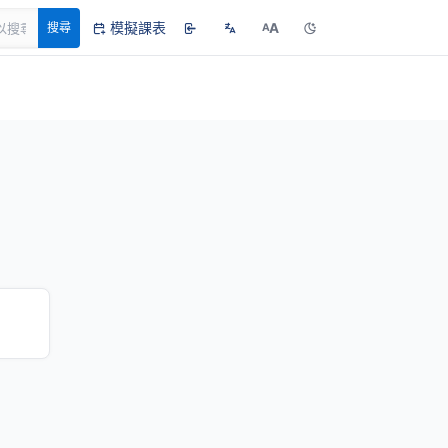
模擬課表
A
搜尋
A