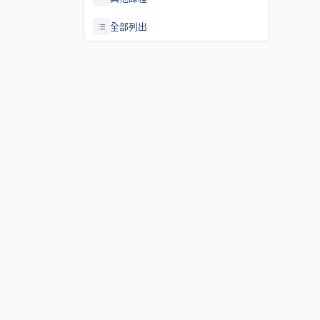
全部列出
關於課程資訊網
課程資訊網將作為學生查詢課程資訊與搭配之助教、大班教學
等相關資源之整合入口。