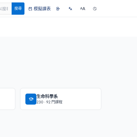
模擬課表
A
搜尋
A
生命科學系
230 · 92 門課程