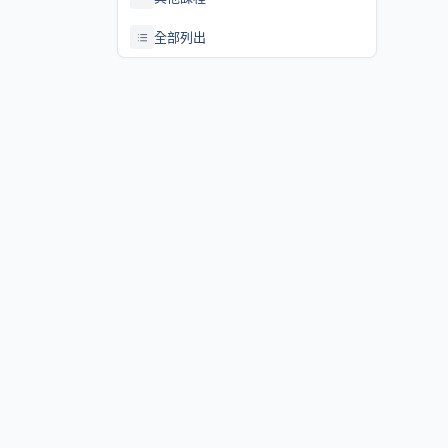
全部列出
關於課程資訊網
課程資訊網將作為學生查詢課程資訊與搭配之助教、大班教學
等相關資源之整合入口。