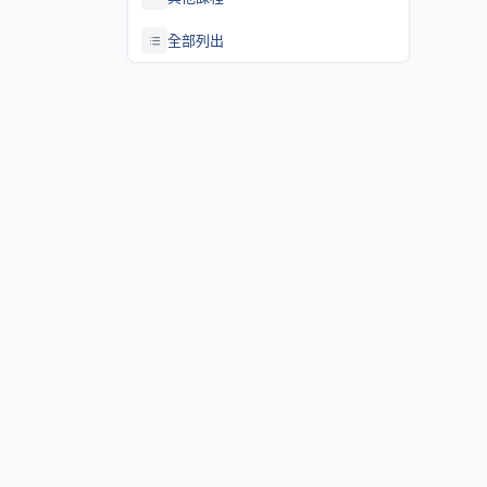
全部列出
關於課程資訊網
課程資訊網將作為學生查詢課程資訊與搭配之助教、大班教學
等相關資源之整合入口。