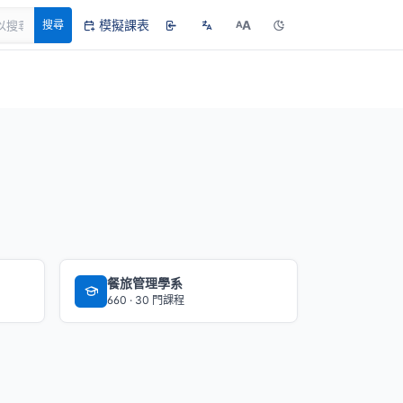
模擬課表
A
搜尋
A
餐旅管理學系
660 · 30 門課程