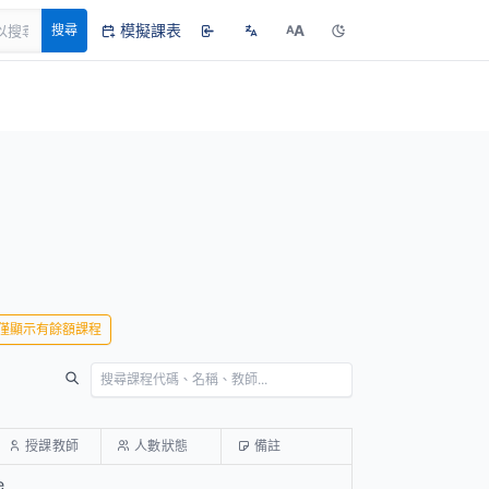
模擬課表
A
搜尋
A
僅顯示有餘額課程
授課教師
人數狀態
備註
e