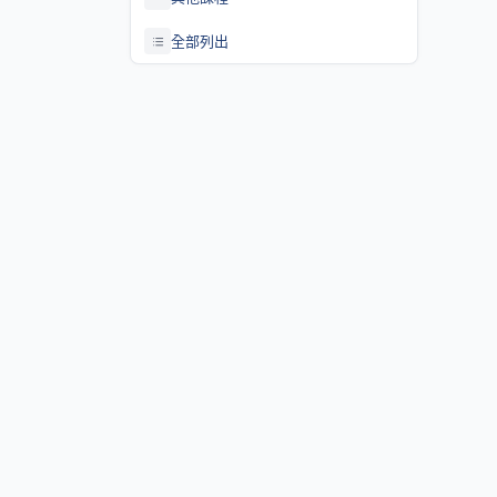
全部列出
關於課程資訊網
課程資訊網將作為學生查詢課程資訊與搭配之助教、大班教學
等相關資源之整合入口。