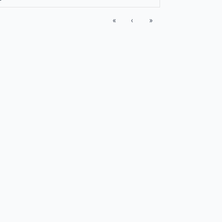
«
‹
»