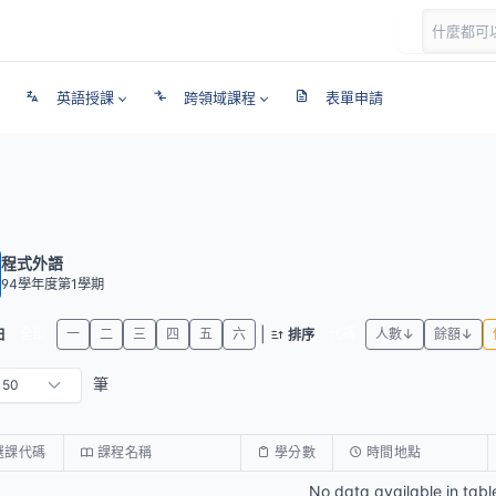
英語授課
跨領域課程
表單申請
程式外語
94學年度第1學期
|
全部
一
二
三
四
五
六
代碼
人數↓
餘額↓
日
排序
筆
選課代碼
課程名稱
學分數
時間地點
No data available in tabl