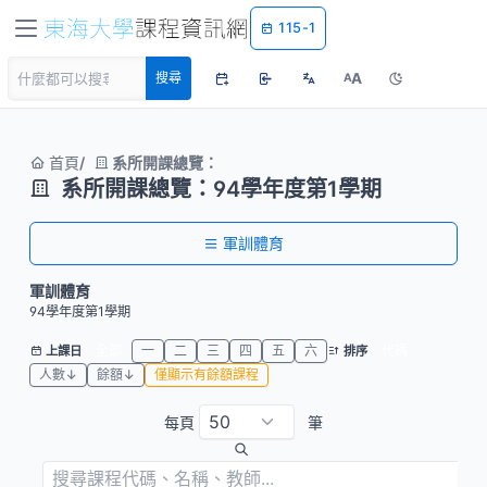
115-1
A
搜尋
A
首頁
系所開課總覽：
系所開課總覽：94學年度第1學期
軍訓體育
軍訓體育
94學年度第1學期
全部
一
二
三
四
五
六
代碼
上課日
排序
人數↓
餘額↓
僅顯示有餘額課程
每頁
筆