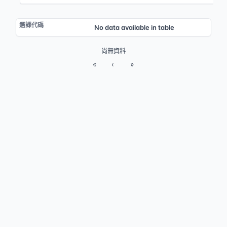
No data available in table
尚無資料
«
‹
»