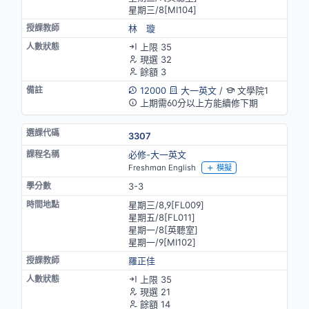
星期三/8[MⅠ104]
林 璇
上限 35
現選 32
餘額 3
12000
大一英文
/
文學院1
上期需60分以上方能續修下期
3307
必修-大一英文
Freshman English
模擬
3-3
星期三/8,9[FL009]
星期五/8[FL011]
星期一/8[英聽室]
星期一/9[MⅠ102]
羅正佳
上限 35
現選 21
餘額 14