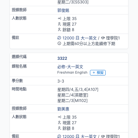
星期二/3[SS303]
郭俊銘
上限 35
現選 27
餘額 8
12000
大一英文
/
理學院1
上期需60分以上方能續修下期
3322
必修-大一英文
Freshman English
模擬
3-3
星期四/4,五/3,4[A107]
星期二/4[英聽室]
星期二/3[MⅠ102]
劉美惠
上限 35
現選 27
餘額 8
12000
大一英文
/
理學院1