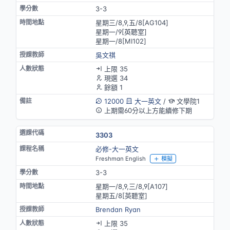
3-3
星期三/8,9,五/8[AG104]
星期一/9[英聽室]
星期一/8[MⅠ102]
吳文祺
上限 35
現選 34
餘額 1
12000
大一英文
/
文學院1
上期需60分以上方能續修下期
3303
必修-大一英文
Freshman English
模擬
3-3
星期一/8,9,三/8,9[A107]
星期五/8[英聽室]
Brendan Ryan
上限 35