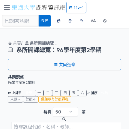
115-1
A
搜尋
A
首頁
系所開課總覽：
系所開課總覽：96學年度第2學期
共同選修
共同選修
96學年度第2學期
全部
一
二
三
四
五
六
代碼
上課日
排序
人數↓
餘額↓
僅顯示有餘額課程
每頁
筆