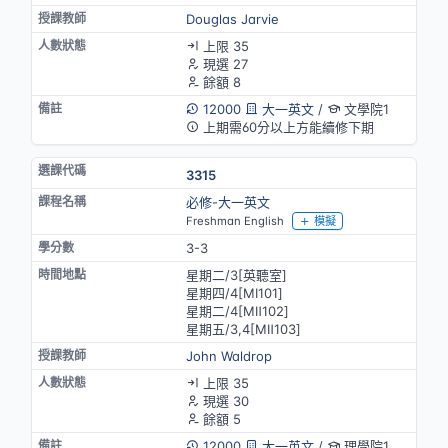
Douglas Jarvie
上限 35
現選 27
餘額 8
12000
大一英文
/
文學院1
上期需60分以上方能續修下期
3315
必修-大一英文
Freshman English
模擬
3-3
星期二/3[英聽室]
星期四/4[MⅠ101]
星期二/4[MⅡ102]
星期五/3,4[MⅡ103]
John Waldrop
上限 35
現選 30
餘額 5
12000
大一英文
/
理學院1