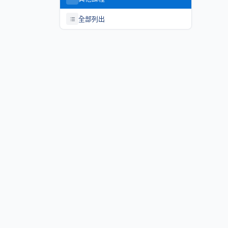
全部列出
關於課程資訊網
課程資訊網將作為學生查詢課程資訊與搭配之助教、大班教學
等相關資源之整合入口。