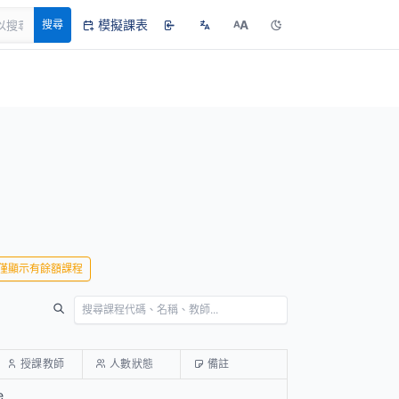
模擬課表
A
搜尋
A
僅顯示有餘額課程
授課教師
人數狀態
備註
e