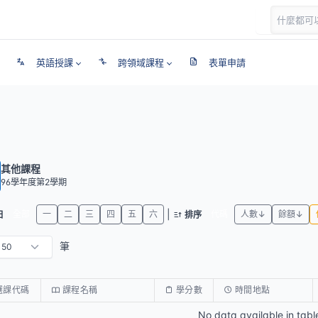
英語授課
跨領域課程
表單申請
其他課程
96學年度第2學期
|
全部
一
二
三
四
五
六
代碼
人數↓
餘額↓
日
排序
筆
選課代碼
課程名稱
學分數
時間地點
No data available in tabl