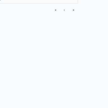
«
‹
»