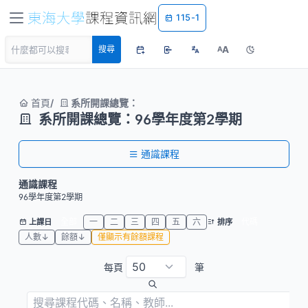
115-1
A
搜尋
A
首頁
系所開課總覽：
系所開課總覽：96學年度第2學期
通識課程
通識課程
96學年度第2學期
全部
一
二
三
四
五
六
代碼
上課日
排序
人數↓
餘額↓
僅顯示有餘額課程
每頁
筆