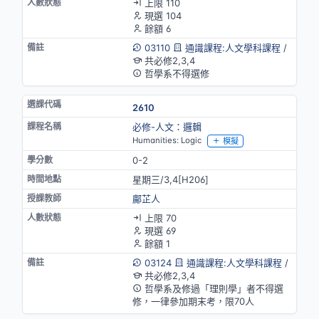
上限 110
現選 104
餘額 6
03110
通識課程:人文學科課程
/
共必修2,3,4
哲學系不得選修
2610
必修-人文：邏輯
Humanities: Logic
模擬
0-2
星期三/3,4[H206]
鄺芷人
上限 70
現選 69
餘額 1
03124
通識課程:人文學科課程
/
共必修2,3,4
哲學系及修過「理則學」者不得選
修，一律參加期末考，限70人