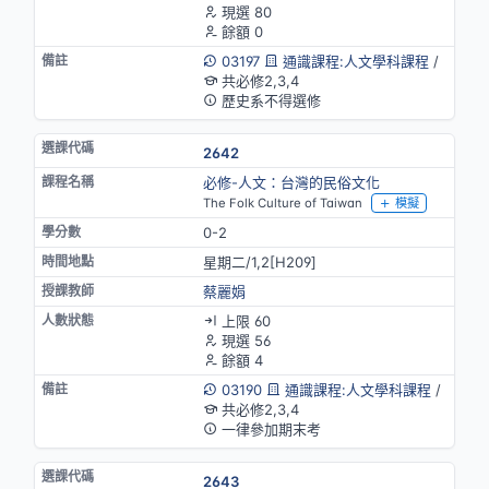
現選 80
餘額 0
03197
通識課程:人文學科課程
/
共必修2,3,4
歷史系不得選修
2642
必修-人文：台灣的民俗文化
The Folk Culture of Taiwan
模擬
0-2
星期二/1,2[H209]
蔡麗娟
上限 60
現選 56
餘額 4
03190
通識課程:人文學科課程
/
共必修2,3,4
一律參加期末考
2643