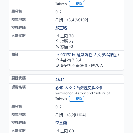
Taiwan
模擬
0-2
星期一/3,4[SS109]
邱正略
上限 70
現選 73
餘額 -3
03197
通識課程:人文學科課程
/
共必修2,3,4
歷史系不得選修，限70人
2641
必修-人文：台灣歷史與文化
Seminar on History and Culture of
Taiwan
模擬
0-2
星期一/8,9[H104]
李其霖
上限 80