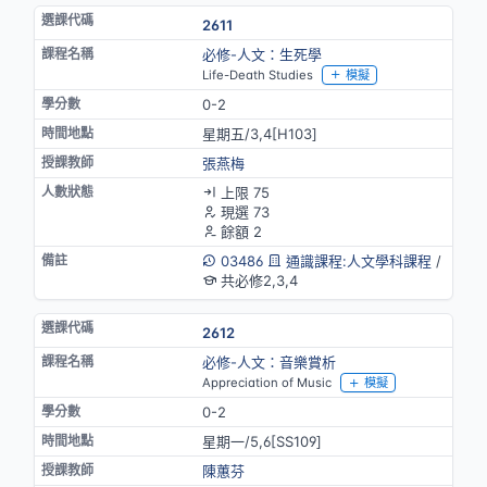
2611
必修-人文：生死學
Life-Death Studies
模擬
0-2
星期五/3,4[H103]
張燕梅
上限 75
現選 73
餘額 2
03486
通識課程:人文學科課程
/
共必修2,3,4
2612
必修-人文：音樂賞析
Appreciation of Music
模擬
0-2
星期一/5,6[SS109]
陳蕙芬