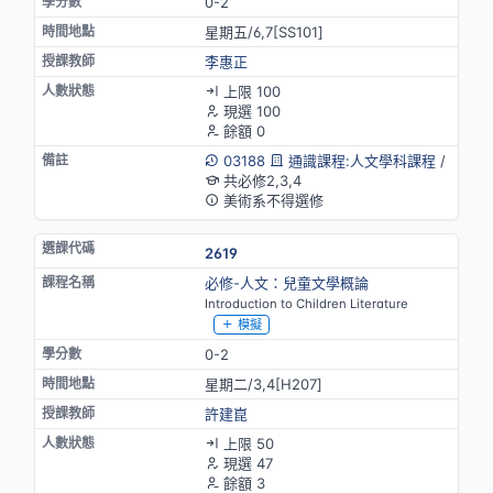
0-2
星期五/6,7[SS101]
李惠正
上限 100
現選 100
餘額 0
03188
通識課程:人文學科課程
/
共必修2,3,4
美術系不得選修
2619
必修-人文：兒童文學概論
Introduction to Children Literature
模擬
0-2
星期二/3,4[H207]
許建崑
上限 50
現選 47
餘額 3