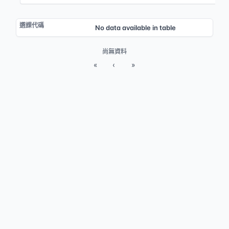
No data available in table
尚無資料
«
‹
»