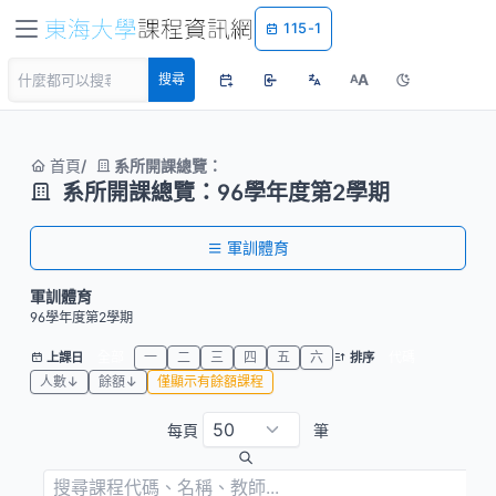
115-1
A
搜尋
A
首頁
系所開課總覽：
系所開課總覽：96學年度第2學期
軍訓體育
軍訓體育
96學年度第2學期
全部
一
二
三
四
五
六
代碼
上課日
排序
人數↓
餘額↓
僅顯示有餘額課程
每頁
筆