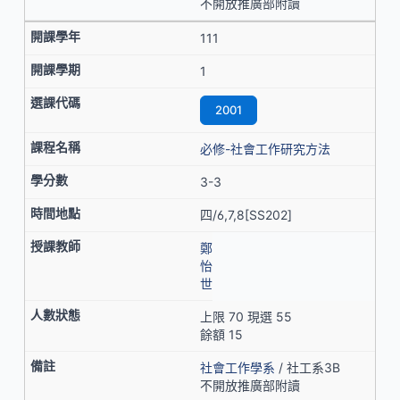
不開放推廣部附讀
111
1
2001
必修-社會工作研究方法
3-3
四/6,7,8[SS202]
鄭
怡
世
上限 70 現選 55
餘額 15
社會工作學系
/ 社工系3B
不開放推廣部附讀