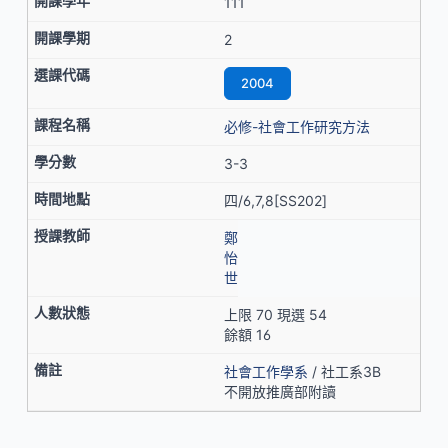
111
2
2004
必修-社會工作研究方法
3-3
四/6,7,8[SS202]
鄭
怡
世
上限 70 現選 54
餘額 16
社會工作學系
/ 社工系3B
不開放推廣部附讀