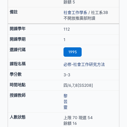
餘額 5
社會工作學系
/ 社工系3B
不開放推廣部附讀
112
1
1995
必修-社會工作研究方法
3-3
四/6,7,8[SS208]
黎
芸
靈
上限 70 現選 54
餘額 16