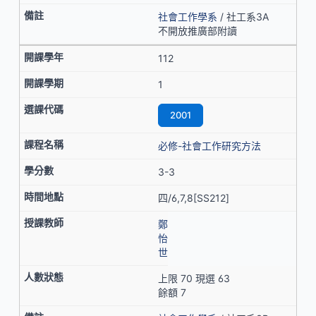
社會工作學系
/ 社工系3A
不開放推廣部附讀
112
1
2001
必修-社會工作研究方法
3-3
四/6,7,8[SS212]
鄭
怡
世
上限 70 現選 63
餘額 7