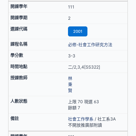
111
2
2001
必修-社會工作研究方法
3-3
二/2,3,4[SS322]
林
秉
賢
上限 70 現選 63
餘額 7
社會工作學系
/ 社工系3A
不開放推廣部附讀