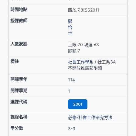
四/6,7,8[SS201]
鄭
怡
世
上限 70 現選 63
餘額 7
社會工作學系
/ 社工系3A
不開放推廣部附讀
114
1
2001
必修-社會工作研究方法
3-3