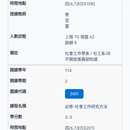
四/6,7,8[SS108]
黎
芸
靈
上限 70 現選 62
餘額 8
社會工作學系
/ 社工系3B
不開放推廣部附讀
114
2
2001
必修-社會工作研究方法
3-3
四/6,7,8[SS201]