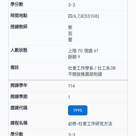
3-3
四/6,7,8[SS108]
黎
芸
靈
上限 70 現選 61
餘額 9
社會工作學系
/ 社工系3B
不開放推廣部附讀
114
1
1995
必修-社會工作研究方法
3-3