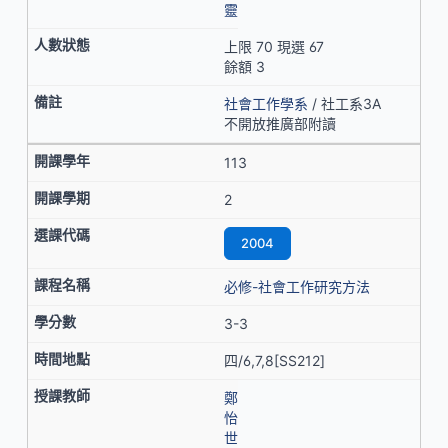
靈
上限 70 現選 67
餘額 3
社會工作學系
/ 社工系3A
不開放推廣部附讀
113
2
2004
必修-社會工作研究方法
3-3
四/6,7,8[SS212]
鄭
怡
世