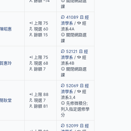
餘額 -14
關閉網路選
課
41089
經
上限 75
濟學系
/
經
陳昭惠
現選 60
濟系4A
餘額 15
關閉網路選
課
52121
經
上限 75
濟學系
/
經
賀惠玲
現選 68
濟系4B
餘額 7
關閉網路選
課
52069
經
濟學系
/
經
上限 88
濟系3,4
簡耿堂
現選 7
先修微積分;
餘額 81
列入指定選修學
分
52099
經