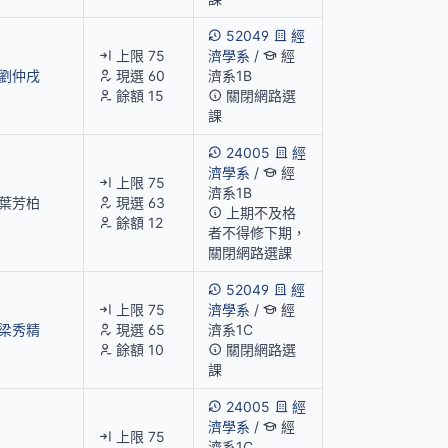
52049
經
上限 75
濟學系
/
經
劉仲戌
現選 60
濟系1B
餘額 15
關閉網路選
課
24005
經
濟學系
/
經
上限 75
濟系1B
葉芳柏
現選 63
上期不及格
餘額 12
者不得修下期，
關閉網路選課
52049
經
上限 75
濟學系
/
經
梁秀精
現選 65
濟系1C
餘額 10
關閉網路選
課
24005
經
濟學系
/
經
上限 75
濟系1C