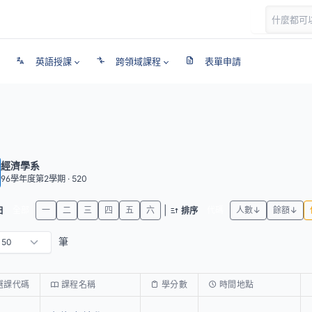
英語授課
跨領域課程
表單申請
經濟學系
96學年度第2學期 · 520
|
全部
一
二
三
四
五
六
代碼
人數↓
餘額↓
日
排序
筆
選課代碼
課程名稱
學分數
時間地點