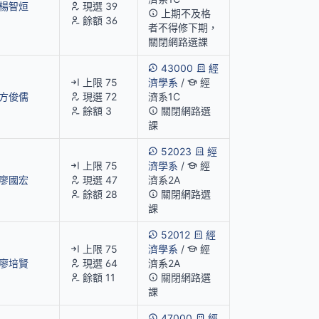
楊智烜
現選 39
上期不及格
餘額 36
者不得修下期，
關閉網路選課
43000
經
上限 75
濟學系
/
經
方俊儒
現選 72
濟系1C
餘額 3
關閉網路選
課
52023
經
上限 75
濟學系
/
經
廖國宏
現選 47
濟系2A
餘額 28
關閉網路選
課
52012
經
上限 75
濟學系
/
經
廖培賢
現選 64
濟系2A
餘額 11
關閉網路選
課
47000
經