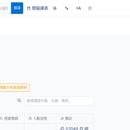
模擬課表
A
搜尋
A
僅顯示有餘額課程
授課教師
人數狀態
備註
52049
經