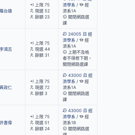
上限 75
濟學系
/
經
羅台雄
現選 52
濟系1A
餘額 23
關閉網路選
課
24005
經
濟學系
/
經
上限 75
濟系1A
李鴻志
現選 44
上期不及格
餘額 31
者不得修下期，
關閉網路選課
43000
經
上限 75
濟學系
/
經
黃政仁
現選 72
濟系1A
餘額 3
關閉網路選
課
43000
經
上限 75
濟學系
/
經
許書偉
現選 51
濟系1B
餘額 24
關閉網路選
課