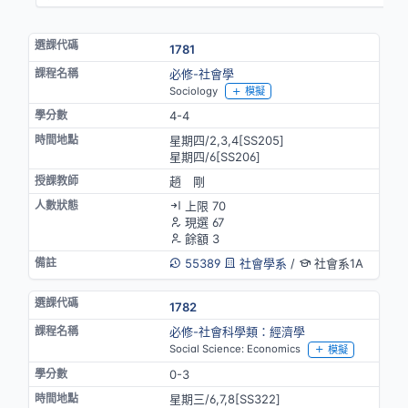
1781
必修-社會學
Sociology
模擬
4-4
星期四/2,3,4[SS205]
星期四/6[SS206]
趙 剛
上限 70
現選 67
餘額 3
55389
社會學系
/
社會系1A
1782
必修-社會科學類：經濟學
Social Science: Economics
模擬
0-3
星期三/6,7,8[SS322]