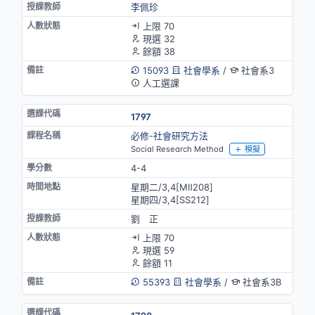
李佩珍
上限 70
現選 32
餘額 38
15093
社會學系
/
社會系3
人工選課
1797
必修-社會研究方法
Social Research Method
模擬
4-4
星期二/3,4[MⅡ208]
星期四/3,4[SS212]
劉 正
上限 70
現選 59
餘額 11
55393
社會學系
/
社會系3B