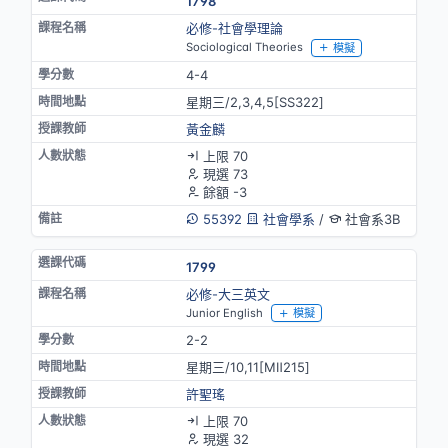
1798
必修-社會學理論
Sociological Theories
模擬
4-4
星期三/2,3,4,5[SS322]
黃金麟
上限 70
現選 73
餘額 -3
55392
社會學系
/
社會系3B
1799
必修-大三英文
Junior English
模擬
2-2
星期三/10,11[MⅡ215]
許聖瑤
上限 70
現選 32