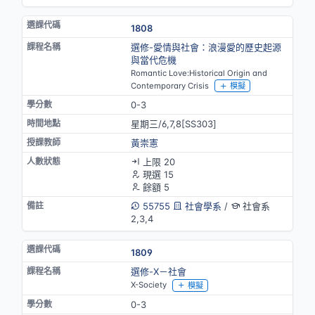
1808
選修-愛情與社會：浪漫愛的歷史起源
與當代危機
Romantic Love:Historical Origin and
Contemporary Crisis
模擬
0-3
星期三/6,7,8[SS303]
黃崇憲
上限 20
現選 15
餘額 5
55755
社會學系
/
社會系
2,3,4
1809
選修-X－社會
X-Society
模擬
0-3