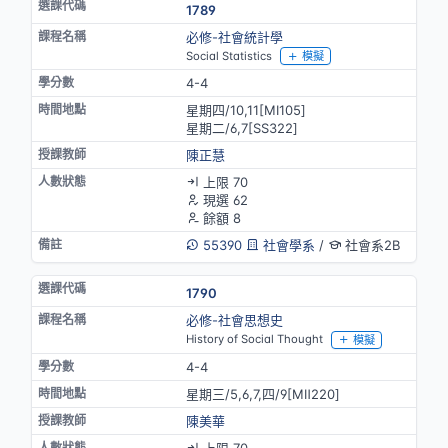
1789
必修-社會統計學
Social Statistics
模擬
4-4
星期四/10,11[MⅠ105]
星期二/6,7[SS322]
陳正慧
上限 70
現選 62
餘額 8
55390
社會學系
/
社會系2B
1790
必修-社會思想史
History of Social Thought
模擬
4-4
星期三/5,6,7,四/9[MⅡ220]
陳美華
上限 70