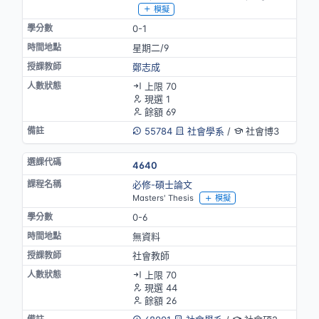
模擬
0-1
星期二/9
鄭志成
上限 70
現選 1
餘額 69
55784
社會學系
/
社會博3
4640
必修-碩士論文
Masters' Thesis
模擬
0-6
無資料
社會教師
上限 70
現選 44
餘額 26