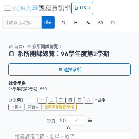
115-1
A
搜尋
A
首頁
系所開課總覽：
系所開課總覽：96學年度第2學期
選擇系所
社會學系
96學年度第2學期 · 550
全部
一
二
三
四
五
六
代碼
上課日
排序
人數↓
餘額↓
僅顯示有餘額課程
每頁
筆