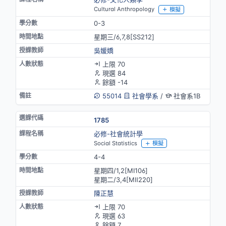
Cultural Anthropology
模擬
0-3
星期三/6,7,8[SS212]
吳媛嬌
上限 70
現選 84
餘額 -14
55014
社會學系
/
社會系1B
1785
必修-社會統計學
Social Statistics
模擬
4-4
星期四/1,2[MⅠ106]
星期二/3,4[MⅡ220]
陳正慧
上限 70
現選 63
餘額 7