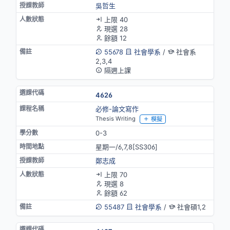
吳哲生
上限 40
現選 28
餘額 12
55678
社會學系
/
社會系
2,3,4
隔週上課
4626
必修-論文寫作
Thesis Writing
模擬
0-3
星期一/6,7,8[SS306]
鄭志成
上限 70
現選 8
餘額 62
55487
社會學系
/
社會碩1,2