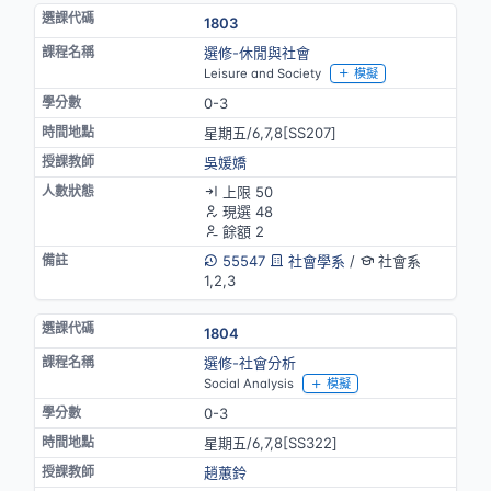
1803
選修-休閒與社會
Leisure and Society
模擬
0-3
星期五/6,7,8[SS207]
吳媛嬌
上限 50
現選 48
餘額 2
55547
社會學系
/
社會系
1,2,3
1804
選修-社會分析
Social Analysis
模擬
0-3
星期五/6,7,8[SS322]
趙蕙鈴