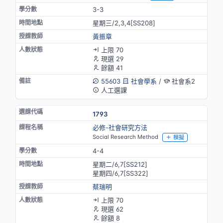
3-3
星期三/2,3,4[SS208]
黃振章
上限 70
現選 29
餘額 41
55603
社會學系
/
社會系2
人工選課
1793
必修-社會研究方法
Social Research Method
模擬
4-4
星期二/6,7[SS212]
星期四/6,7[SS322]
蔡瑞明
上限 70
現選 62
餘額 8