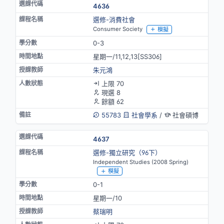
4636
選修-消費社會
Consumer Society
模擬
0-3
星期一/11,12,13[SS306]
朱元鴻
上限 70
現選 8
餘額 62
55783
社會學系
/
社會碩博
4637
選修-獨立研究（96下）
Independent Studies (2008 Spring)
模擬
0-1
星期一/10
蔡瑞明