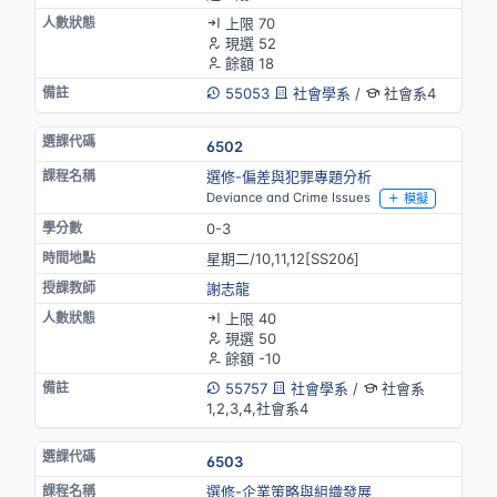
上限 70
現選 52
餘額 18
55053
社會學系
/
社會系4
6502
選修-偏差與犯罪專題分析
Deviance and Crime Issues
模擬
0-3
星期二/10,11,12[SS206]
謝志龍
上限 40
現選 50
餘額 -10
55757
社會學系
/
社會系
1,2,3,4,社會系4
6503
選修-企業策略與組織發展