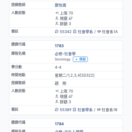
鄭怡嵩
上限 70
現選 67
餘額 3
55342
社會學系
/
社會系1A
1783
必修-社會學
Sociology
模擬
4-4
星期二/1,2,3,4[SS322]
趙 剛
上限 70
現選 67
餘額 3
55389
社會學系
/
社會系1B
1784
必修-文化人類學