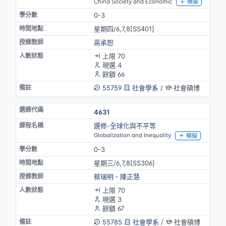
China Society and Economic
模擬
0-3
星期四/6,7,8[SS401]
高承恕
上限 70
現選 4
餘額 66
55759
社會學系
/
社會碩博
4631
選修-全球化與不平等
Globalization and Inequality
模擬
0-3
星期三/6,7,8[SS306]
蔡瑞明
、
陳正慧
上限 70
現選 3
餘額 67
55785
社會學系
/
社會碩博