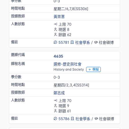
0-3
星期二/6,7,8[SS306]
黃崇憲
上限 70
現選 8
餘額 62
55781
社會學系
/
社會碩博
4635
選修-歷史與社會
History and Society
模擬
0-3
星期四/2,3,4[SS314]
鄭志成
上限 70
現選 9
餘額 61
55786
社會學系
/
社會碩博