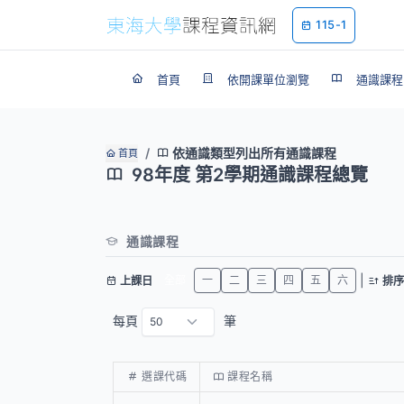
115-1
首頁
依開課單位瀏覽
通識課程
依通識類型列出所有通識課程
首頁
98年度 第2學期通識課程總覽
通識課程
|
全部
一
二
三
四
五
六
上課日
排序
每頁
筆
選課代碼
課程名稱