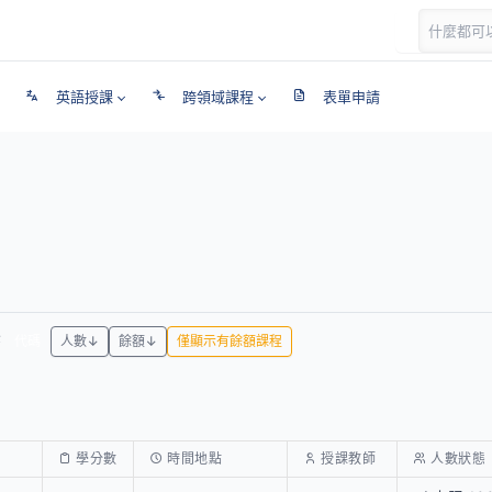
英語授課
跨領域課程
表單申請
代碼
人數↓
餘額↓
僅顯示有餘額課程
學分數
時間地點
授課教師
人數狀態