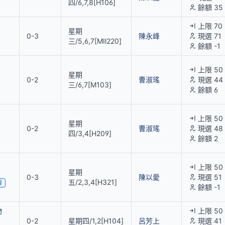
四/6,7,8[H106]
餘額 35
上限 70
星期
0-3
陳永峰
現選 71
三/5,6,7[MⅡ220]
餘額 -1
上限 50
星期
0-2
曹淑瑤
現選 44
三/6,7[M103]
餘額 6
上限 50
星期
0-2
曹淑瑤
現選 48
四/3,4[H209]
餘額 2
上限 50
星期
0-3
陳以愛
現選 51
五/2,3,4[H321]
擬
餘額 -1
物
上限 50
0-2
星期四/1,2[H104]
呂芳上
現選 41