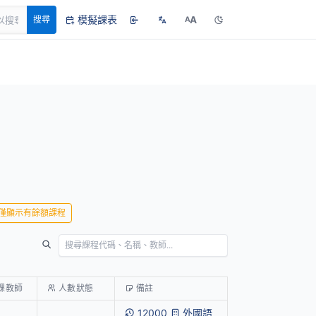
模擬課表
A
搜尋
A
僅顯示有餘額課程
課教師
人數狀態
備註
12000
外國語