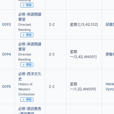
模擬
必修-英語閱讀
實習
0093
2-2
星期三/3,4[L102]
邱嘉
Directed
Reading
模擬
必修-英語閱讀
實習
星期
0094
2-2
廖敏
Directed
一/3,4[LAN001]
Reading
模擬
必修-西洋文化
史
星期
Hen
History of
0095
2-2
一/1,2[LAN009]
Vync
Western
Civilization
模擬
必修-資訊教育
–資訊概論