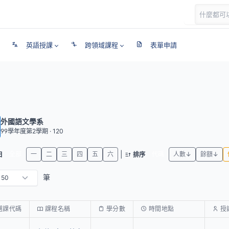
英語授課
跨領域課程
表單申請
外國語文學系
99學年度第2學期 · 120
|
全部
一
二
三
四
五
六
代碼
人數↓
餘額↓
日
排序
筆
選課代碼
課程名稱
學分數
時間地點
授