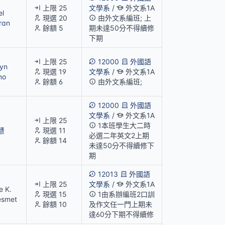
上限 25
文學系
/
外文系1A
el
現選 20
由外文系編班; 上
ran
餘額 5
期未達50分不得續修
下期
上限 25
12000
外國語
lyn
現選 19
文學系
/
外文系1A
no
餘額 6
由外文系編班;
12000
外國語
文學系
/
外文系1A
上限 25
1本班學生大二時
慧
現選 11
必選二年英文2上期
餘額 14
未達50分不得續修下
期
12013
外國語
上限 25
文學系
/
外文系1A
e K.
現選 15
1由系辦編班2口訓
esmet
餘額 10
及作文任一門上期未
達60分下期不得續修