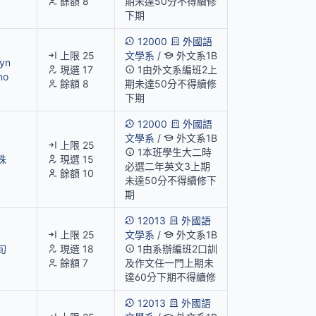
餘額 8
期未達50分不得續修
下期
12000
外國語
上限 25
文學系
/
外文系1B
lyn
現選 17
1由外文系編班2上
no
餘額 8
期未達50分不得續修
下期
12000
外國語
文學系
/
外文系1B
上限 25
1本班學生大二時
珠
現選 15
必選二年英文3上期
餘額 10
未達50分不得續修下
期
12013
外國語
上限 25
文學系
/
外文系1B
旬
現選 18
1由系辦編班2口訓
餘額 7
及作文任一門上期未
達60分下期不得續修
12013
外國語