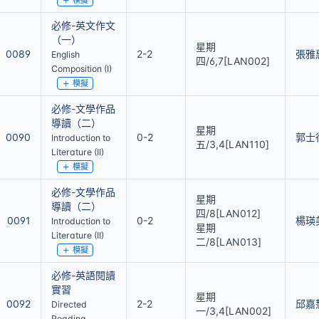
模擬
必修-英文作文
（一）
星期
0089
2-2
張雅
English
四/6,7[LAN002]
Composition (I)
模擬
必修-文學作品
導讀（二）
星期
0090
0-2
郭士
Introduction to
五/3,4[LAN110]
Literature (II)
模擬
必修-文學作品
星期
導讀（二）
四/8[LAN012]
0091
0-2
楊瑛
Introduction to
星期
Literature (II)
二/8[LAN013]
模擬
必修-英語閱讀
實習
星期
0092
2-2
邱嘉
Directed
一/3,4[LAN002]
Reading