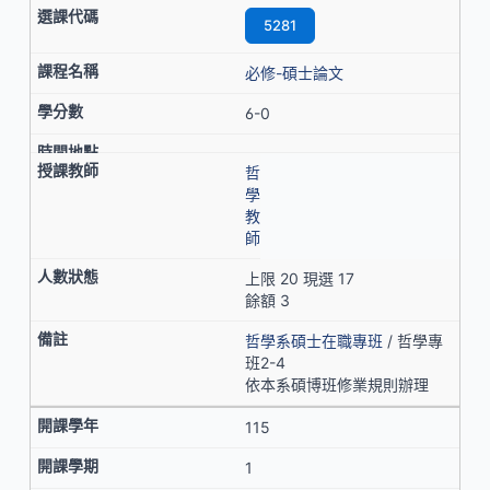
5281
必修-碩士論文
6-0
哲
學
教
師
上限 20 現選 17
餘額 3
哲學系碩士在職專班
/ 哲學專
班2-4
依本系碩博班修業規則辦理
115
1