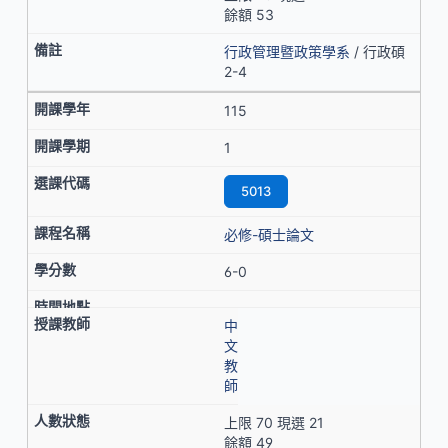
餘額 53
行政管理暨政策學系
/ 行政碩
2-4
115
1
5013
必修-碩士論文
6-0
中
文
教
師
上限 70 現選 21
餘額 49