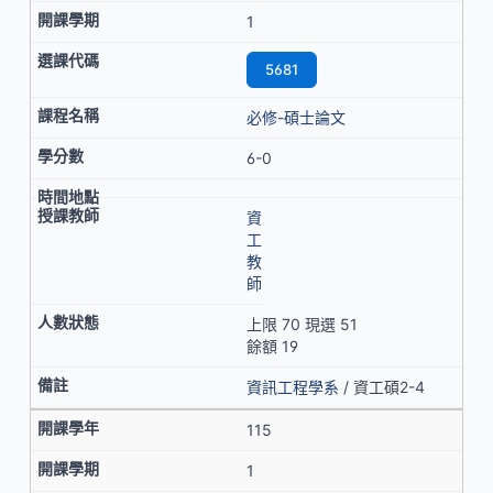
1
5681
必修-碩士論文
6-0
資
工
教
師
上限 70 現選 51
餘額 19
資訊工程學系
/ 資工碩2-4
115
1