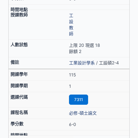
工
設
教
師
上限 20 現選 18
餘額 2
工業設計學系
/ 工設碩2-4
115
1
7311
必修-碩士論文
6-0