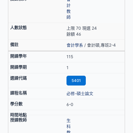
計
教
師
上限 70 現選 24
餘額 46
會計學系
/ 會計碩,專班2-4
115
1
5401
必修-碩士論文
6-0
生
科
教