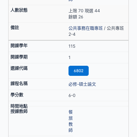
上限 70 現選 44
餘額 26
公共事務在職專班
/ 公共專班
2-4
115
1
6802
必修-碩士論文
6-0
餐
旅
教
師