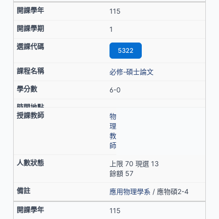
115
1
5322
必修-碩士論文
6-0
物
理
教
師
上限 70 現選 13
餘額 57
應用物理學系
/ 應物碩2-4
115