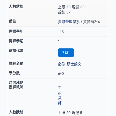
上限 70 現選 33
餘額 37
資訊管理學系
/ 資管碩2-4
115
1
7131
必修-碩士論文
6-0
工
設
教
師
上限 20 現選 5