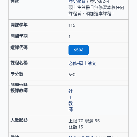
歷史學系
/ 歷史碩2-4
碩士生註冊且無修習本校任何
課程者，須加選本課程。
115
1
6506
必修-碩士論文
6-0
社
工
教
師
上限 70 現選 55
餘額 15