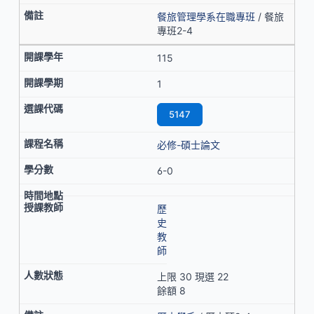
餐旅管理學系在職專班
/ 餐旅
專班2-4
115
1
5147
必修-碩士論文
6-0
歷
史
教
師
上限 30 現選 22
餘額 8