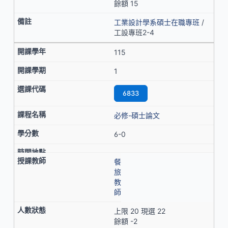
餘額 15
工業設計學系碩士在職專班
/
工設專班2-4
115
1
6833
必修-碩士論文
6-0
餐
旅
教
師
上限 20 現選 22
餘額 -2