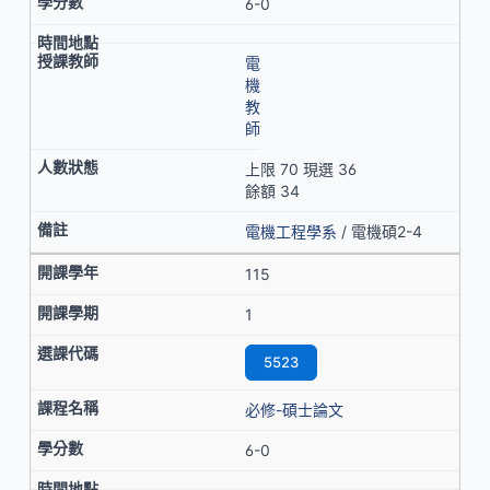
6-0
電
機
教
師
上限 70 現選 36
餘額 34
電機工程學系
/ 電機碩2-4
115
1
5523
必修-碩士論文
6-0