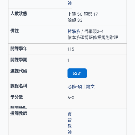
師
上限 50 現選 17
餘額 33
哲學系
/ 哲學碩2-4
依本系碩博班修業規則辦理
115
1
6231
必修-碩士論文
6-0
資
管
教
師