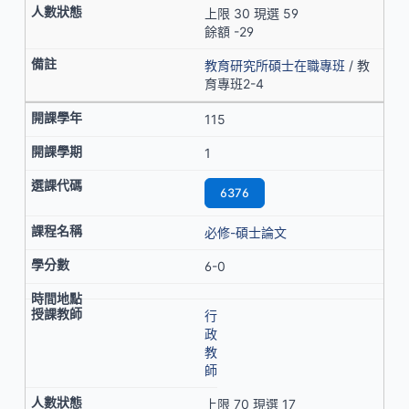
上限 30 現選 59
餘額 -29
教育研究所碩士在職專班
/ 教
育專班2-4
115
1
6376
必修-碩士論文
6-0
行
政
教
師
上限 70 現選 17