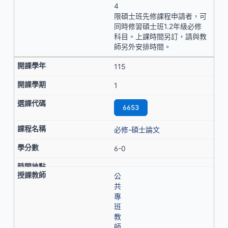
4
限碩士班先修課程申請者，可
同時修習碩士班1.2年級必修
科目。上課時間另訂，請與教
師另外安排時間。
115
1
6653
必修-碩士論文
6-0
公
共
專
班
教
師