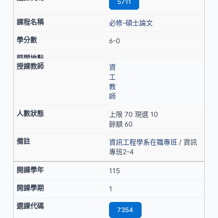
5711
必修-碩士論文
6-0
資
工
教
師
上限 70 現選 10
餘額 60
資訊工程學系在職專班
/ 資訊
專班2-4
115
1
7354