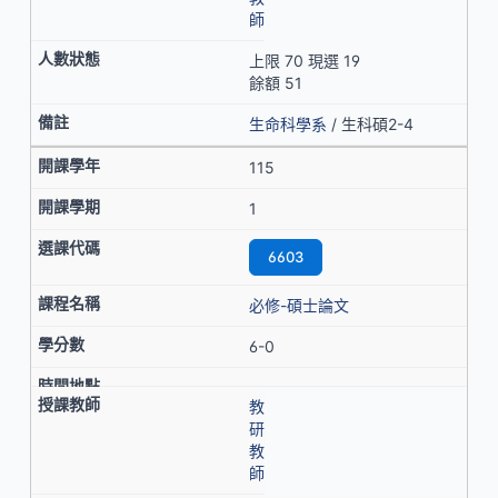
師
上限 70 現選 19
餘額 51
生命科學系
/ 生科碩2-4
115
1
6603
必修-碩士論文
6-0
教
研
教
師