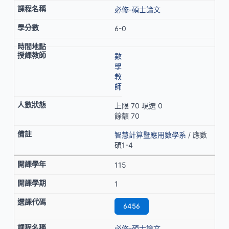
必修-碩士論文
6-0
數
學
教
師
上限 70 現選 0
餘額 70
智慧計算暨應用數學系
/ 應數
碩1-4
115
1
6456
必修-碩士論文