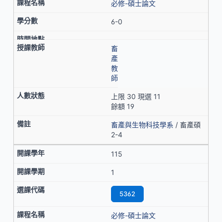
必修-碩士論文
6-0
畜
產
教
師
上限 30 現選 11
餘額 19
畜產與生物科技學系
/ 畜產碩
2-4
115
1
5362
必修-碩士論文