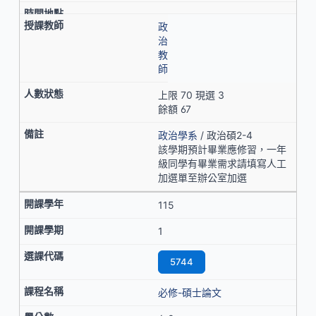
政
治
教
師
上限 70 現選 3
餘額 67
政治學系
/ 政治碩2-4
該學期預計畢業應修習，一年
級同學有畢業需求請填寫人工
加選單至辦公室加選
115
1
5744
必修-碩士論文