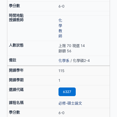
6-0
化
學
教
師
上限 70 現選 14
餘額 56
化學系
/ 化學碩2-4
115
1
6327
必修-碩士論文
6-0