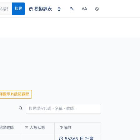
模擬課表
A
搜尋
A
僅顯示有餘額課程
授課教師
人數狀態
備註
56365
社會