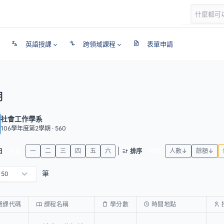
英語授課
跨領域課程
表單申請
期
社會工作學系
106學年度第2學期 · 560
|
全部
一
二
三
四
五
六
代碼
人數↓
餘額↓
日
排序
筆
選課代碼
課程名稱
學分數
時間地點