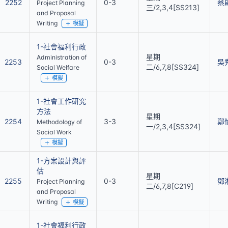
2252
0-3
蔡
Project Planning
三/2,3,4[SS213]
and Proposal
Writing
模擬
1-社會福利行政
星期
Administration of
2253
0-3
吳
二/6,7,8[SS324]
Social Welfare
模擬
1-社會工作研究
方法
星期
2254
3-3
鄭
Methodology of
一/2,3,4[SS324]
Social Work
模擬
1-方案設計與評
估
星期
2255
0-3
鄧
Project Planning
二/6,7,8[C219]
and Proposal
Writing
模擬
1-社會福利行政