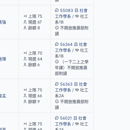
55083
社會
上限 75
工作學系
/
社工
篤強
現選 67
系1B
餘額 8
不開放推廣部附
讀
56364
社會
工作學系
/
社工
上限 70
系1B
迪理
現選 64
（一下二上之學
餘額 6
年課）不開放推廣
部附讀
56363
社會
上限 75
工作學系
/
社工
俊孟
現選 66
系2A
餘額 9
不開放推廣部附
讀
56021
社會
上限 75
工作學系
/
社工
淑真
現選 69
系2A