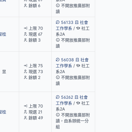
餘額 6
不開放推廣部附
讀
56133
社會
上限 70
工作學系
/
社工
聖桂
現選 67
系2A
餘額 3
不開放推廣部附
讀
56038
社會
上限 75
工作學系
/
社工
 昱
現選 73
系2A
餘額 2
不開放推廣部附
讀
56262
社會
工作學系
/
社工
上限 70
系2A
聖桂
現選 21
不開放推廣部附
餘額 49
讀，由系辦統一分
組