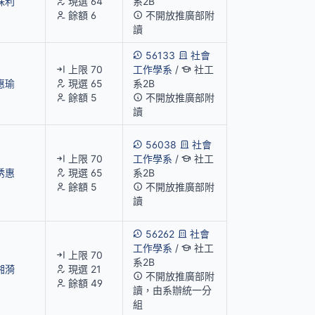
珠利
現選 64
系2B
餘額 6
不開放推廣部附
讀
56133
社會
上限 70
工作學系
/
社工
惠瑜
現選 65
系2B
餘額 5
不開放推廣部附
讀
56038
社會
上限 70
工作學系
/
社工
琇惠
現選 65
系2B
餘額 5
不開放推廣部附
讀
56262
社會
工作學系
/
社工
上限 70
系2B
湘漪
現選 21
不開放推廣部附
餘額 49
讀，由系辦統一分
組