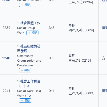
二/6,7,8[SS206]
模擬
1-社會團體工作
星期
2239
3-3
黃
Social Group
四/2,3,4[SS324]
Work
模擬
1-社區組織與社
區發展
星期
Community
2240
0-3
方
三/6,7,8[C215]
Organization and
Development
模擬
1-社會工作實習
（一）A
星期
2241
0-1
黃
Social Work Field
三/2,3,4[SS303]
Work (1) A
模擬