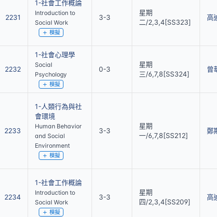
1-社會工作概論
星期
Introduction to
2231
3-3
高
二/2,3,4[SS323]
Social Work
模擬
1-社會心理學
星期
Social
2232
0-3
曾
三/6,7,8[SS324]
Psychology
模擬
1-人類行為與社
會環境
星期
Human Behavior
2233
3-3
鄭
一/6,7,8[SS212]
and Social
Environment
模擬
1-社會工作概論
星期
Introduction to
2234
3-3
高
四/2,3,4[SS209]
Social Work
模擬