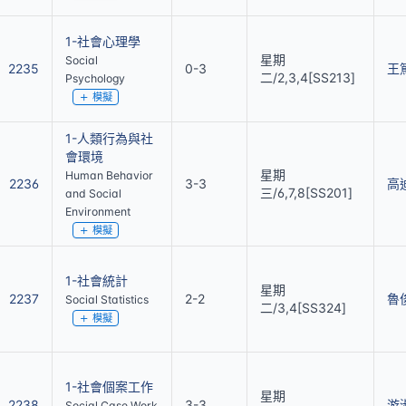
1-社會心理學
星期
Social
2235
0-3
王
二/2,3,4[SS213]
Psychology
模擬
1-人類行為與社
會環境
星期
Human Behavior
2236
3-3
高
三/6,7,8[SS201]
and Social
Environment
模擬
1-社會統計
星期
2237
2-2
魯
Social Statistics
二/3,4[SS324]
模擬
1-社會個案工作
星期
2238
3-3
游
Social Case Work