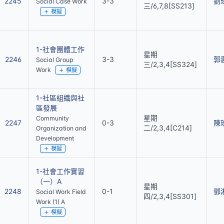
2245
3-3
劉
Social Case Work
三/6,7,8[SS213]
模擬
1-社會團體工作
星期
2246
3-3
郭
Social Group
三/2,3,4[SS324]
Work
模擬
1-社區組織與社
區發展
星期
Community
2247
0-3
陳
二/2,3,4[C214]
Organization and
Development
模擬
1-社會工作實習
（一）A
星期
2248
0-1
鄧
Social Work Field
四/2,3,4[SS301]
Work (1) A
模擬