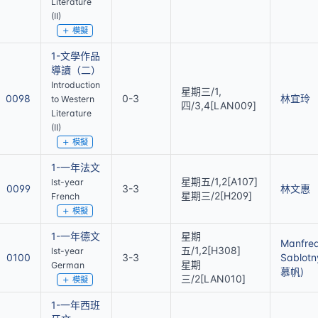
Literature
(II)
模擬
1-文學作品
導讀（二）
Introduction
星期三/1,
0098
0-3
林宜玲
to Western
四/3,4[LAN009]
Literature
(II)
模擬
1-一年法文
星期五/1,2[A107]
lst-year
0099
3-3
林文惠
星期三/2[H209]
French
模擬
1-一年德文
星期
Manfre
五/1,2[H308]
lst-year
0100
3-3
Sablot
星期
German
慕帆)
三/2[LAN010]
模擬
1-一年西班