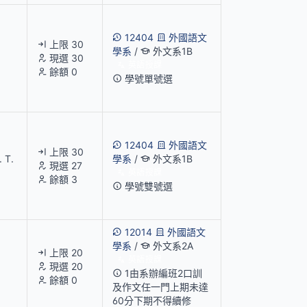
12404
外國語文
上限 30
學系
/
外文系1B
現選 30
英語授課
餘額 0
學號單號選
12404
外國語文
上限 30
 T.
學系
/
外文系1B
現選 27
英語授課
餘額 3
學號雙號選
12014
外國語文
學系
/
外文系2A
上限 20
英語授課
現選 20
1由系辦編班2口訓
餘額 0
及作文任一門上期未達
60分下期不得續修