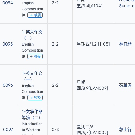
0094
2-2
English
五/3,4[A104]
Sumare
Composition
(I)
模擬
1-英文作文
（一）
0095
2-2
星期四/1,2[H105]
林宜玲
English
Composition
(I)
模擬
1-英文作文
（一）
星期
0096
2-2
張雅惠
English
四/8,9[LAN009]
Composition
(I)
模擬
1-文學作品
導讀（二）
Introduction
星期二/6,
0097
0-3
郭士行
to Western
四/6,7[LAN009]