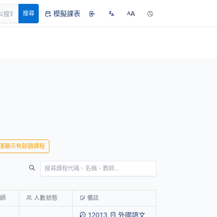
模擬課表
A
搜尋
A
僅顯示有餘額課程
教師
人數狀態
備註
12013
外國語文