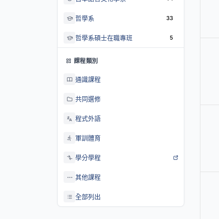
哲學系
33
哲學系碩士在職專班
5
課程類別
通識課程
共同選修
程式外語
軍訓體育
學分學程
其他課程
全部列出