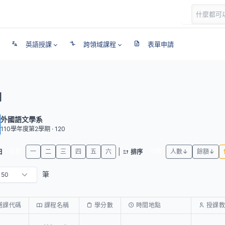
英語授課
跨領域課程
表單申請
期
外國語文學系
110學年度第2學期 · 120
|
全部
一
二
三
四
五
六
代碼
人數↓
餘額↓
日
排序
筆
選課代碼
課程名稱
學分數
時間地點
授課